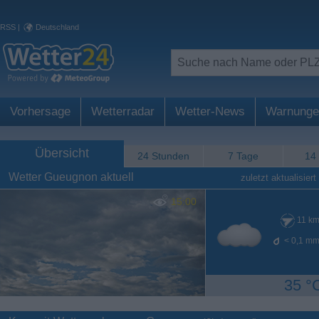
RSS
|
Deutschland
Vorhersage
Wetterradar
Wetter-News
Warnunge
Übersicht
24 Stunden
7 Tage
14
Wetter Gueugnon aktuell
zuletzt aktualisiert
15:00
11
km
< 0,1
mm
35 °