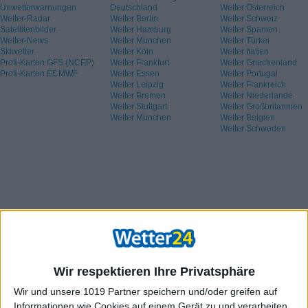
Unwetterwarnungen
Deutschland
Wetter Österreich
Wetter-Radar
Wetter Berlin
Wetter Schweiz
Satellitenbilder
Wetter Hamburg
Wetter Spanien
Wetter-News
Wetter München
Wetter Türkei
Skiwetter
Wetter Köln
Wetter Italien
Profi-Karten GFS (NCEP)
Wetter Frankfurt
Wetter Griechenland
Profi-Karten ECMWF
Wetter Essen
Wetter Portugal
Wetter Leipzig
Wetter Frankreich
Wetter Bremen
Wetter Niederlande
Wetter Stuttgart
Wetter Großbritannien
Wetter München
Wetter Belgien
Wetter Schweden
Wir respektieren Ihre Privatsphäre
Wir und unsere 1019 Partner speichern und/oder greifen auf
Informationen wie Cookies auf einem Gerät zu und verarbeiten