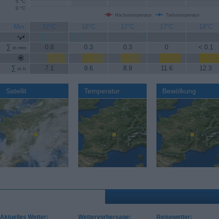
5 °C
0 °C
Höchsttemperatur
Tiefsttemperatur
Min.
17°C
18°C
17°C
17°C
18°C
∑
0.8
0.3
0.3
0
< 0.1
in mm
∑
7.1
9.6
8.9
11.6
12.3
in h
Satellit
Temperatur
Bewölkung
Aktuelles Wetter:
Wettervorhersage:
Reisewetter: