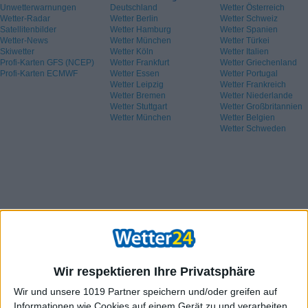
Unwetterwarnungen
Deutschland
Wetter Österreich
Wetter-Radar
Wetter Berlin
Wetter Schweiz
Satellitenbilder
Wetter Hamburg
Wetter Spanien
Wetter-News
Wetter München
Wetter Türkei
Skiwetter
Wetter Köln
Wetter Italien
Profi-Karten GFS (NCEP)
Wetter Frankfurt
Wetter Griechenland
Profi-Karten ECMWF
Wetter Essen
Wetter Portugal
Wetter Leipzig
Wetter Frankreich
Wetter Bremen
Wetter Niederlande
Wetter Stuttgart
Wetter Großbritannien
Wetter München
Wetter Belgien
Wetter Schweden
Wir respektieren Ihre Privatsphäre
Wir und unsere 1019 Partner speichern und/oder greifen auf
Informationen wie Cookies auf einem Gerät zu und verarbeiten