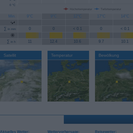
0 °C
Höchsttemperatur
Tiefsttemperatur
Min.
9°C
9°C
12°C
17°C
14°C
∑
0
0
< 0.1
0
< 0.1
in mm
∑
11
12.4
10.6
9.7
10.1
in h
Satellit
Temperatur
Bewölkung
Aktuelles Wetter:
Wettervorhersage:
Reisewetter: