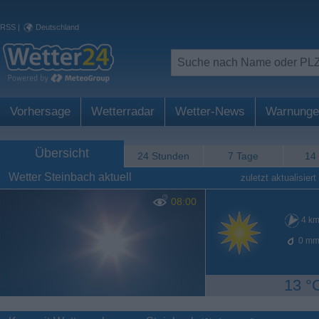
RSS
|
Deutschland
Vorhersage
Wetterradar
Wetter-News
Warnunge
Übersicht
24 Stunden
7 Tage
14
Wetter Steinbach aktuell
zuletzt aktualisiert
08:00
4
km
0
mm
13 °