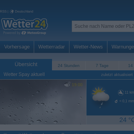
RSS
|
Deutschland
Vorhersage
Wetterradar
Wetter-News
Warnunge
Übersicht
24 Stunden
7 Tage
14
Wetter Spay aktuell
zuletzt aktualisiert
19:00
11
km
< 0,1
mm
24 °