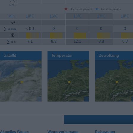
5 °C
0 °C
Höchsttemperatur
Tiefsttemperatur
Min.
19°C
13°C
13°C
17°C
19°C
∑
< 0.1
0
0
0
0
in mm
∑
7.1
9.9
12.1
8.8
8.8
in h
Satellit
Temperatur
Bewölkung
Aktuelles Wetter:
Wettervorhersage:
Reisewetter: