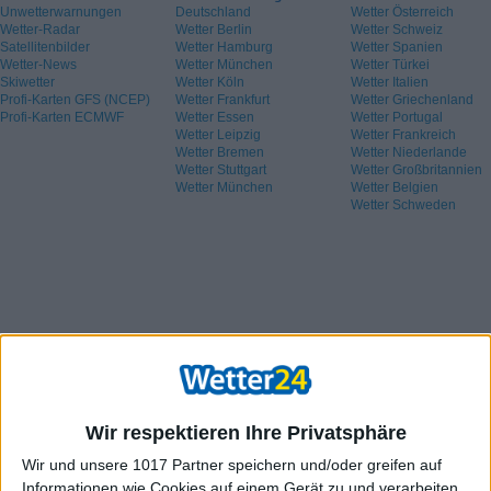
Unwetterwarnungen
Deutschland
Wetter Österreich
Wetter-Radar
Wetter Berlin
Wetter Schweiz
Satellitenbilder
Wetter Hamburg
Wetter Spanien
Wetter-News
Wetter München
Wetter Türkei
Skiwetter
Wetter Köln
Wetter Italien
Profi-Karten GFS (NCEP)
Wetter Frankfurt
Wetter Griechenland
Profi-Karten ECMWF
Wetter Essen
Wetter Portugal
Wetter Leipzig
Wetter Frankreich
Wetter Bremen
Wetter Niederlande
Wetter Stuttgart
Wetter Großbritannien
Wetter München
Wetter Belgien
Wetter Schweden
Wir respektieren Ihre Privatsphäre
Wir und unsere 1017 Partner speichern und/oder greifen auf
Informationen wie Cookies auf einem Gerät zu und verarbeiten