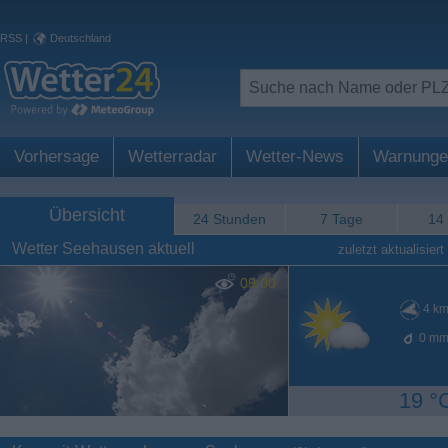
RSS
|
Deutschland
Vorhersage
Wetterradar
Wetter-News
Warnunge
Übersicht
24 Stunden
7 Tage
14
Wetter Seehausen aktuell
zuletzt aktualisiert
09:00
4
km
0
mm
19 °