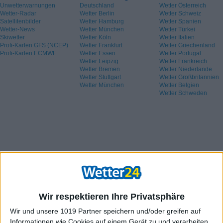
Unwetterwarnungen
Deutschland
Wetter Österreich
Wetter-Radar
Wetter Berlin
Wetter Schweiz
Satellitenbilder
Wetter Hamburg
Wetter Spanien
Wetter-News
Wetter München
Wetter Türkei
Skiwetter
Wetter Köln
Wetter Italien
Profi-Karten GFS (NCEP)
Wetter Frankfurt
Wetter Griechenland
Profi-Karten ECMWF
Wetter Essen
Wetter Portugal
Wetter Leipzig
Wetter Frankreich
Wetter Bremen
Wetter Niederlande
Wetter Stuttgart
Wetter Großbritannien
Wetter München
Wetter Belgien
Wetter Schweden
Wir respektieren Ihre Privatsphäre
Wir und unsere 1019 Partner speichern und/oder greifen auf
Informationen wie Cookies auf einem Gerät zu und verarbeiten