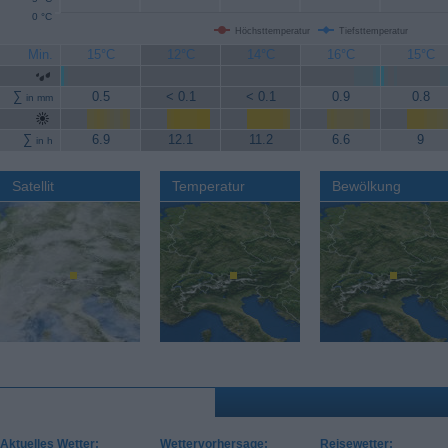
0 °C
Höchsttemperatur
Tiefsttemperatur
Min.
15°C
12°C
14°C
16°C
15°C
∑
0.5
< 0.1
< 0.1
0.9
0.8
in mm
∑
6.9
12.1
11.2
6.6
9
in h
Satellit
Temperatur
Bewölkung
Aktuelles Wetter:
Wettervorhersage:
Reisewetter: