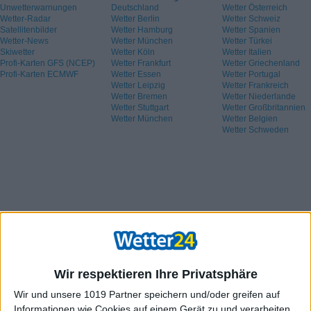
Unwetterwarnungen
Deutschland
Wetter Österreich
Wetter-Radar
Wetter Berlin
Wetter Schweiz
Satellitenbilder
Wetter Hamburg
Wetter Spanien
Wetter-News
Wetter München
Wetter Türkei
Skiwetter
Wetter Köln
Wetter Italien
Profi-Karten GFS (NCEP)
Wetter Frankfurt
Wetter Griechenland
Profi-Karten ECMWF
Wetter Essen
Wetter Portugal
Wetter Leipzig
Wetter Frankreich
Wetter Bremen
Wetter Niederlande
Wetter Stuttgart
Wetter Großbritannien
Wetter München
Wetter Belgien
Wetter Schweden
Wir respektieren Ihre Privatsphäre
Wir und unsere 1019 Partner speichern und/oder greifen auf
Informationen wie Cookies auf einem Gerät zu und verarbeiten