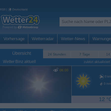
RSS
|
Deutschland
Vorhersage
Wetterradar
Wetter-News
Warnunge
Übersicht
24 Stunden
7 Tage
14
Wetter Binz aktuell
zuletzt aktualisiert
06:00
0
km
0
mm
12 °