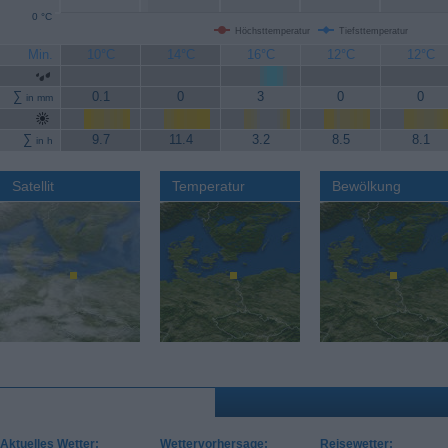
0 °C
Höchsttemperatur
Tiefsttemperatur
Min.
10°C
14°C
16°C
12°C
12°C
∑
0.1
0
3
0
0
in mm
∑
9.7
11.4
3.2
8.5
8.1
in h
Satellit
Temperatur
Bewölkung
Aktuelles Wetter:
Wettervorhersage:
Reisewetter: