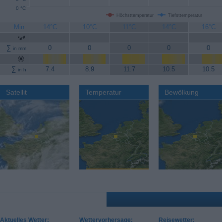
0 °C
Höchsttemperatur
Tiefsttemperatur
Min.
14°C
10°C
11°C
14°C
16°C
∑
0
0
0
0
0
in mm
∑
7.4
8.9
11.7
10.5
10.5
in h
Satellit
Temperatur
Bewölkung
Aktuelles Wetter:
Wettervorhersage:
Reisewetter: