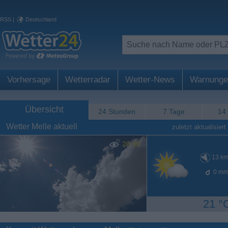
RSS
|
Deutschland
Vorhersage
Wetterradar
Wetter-News
Warnunge
Übersicht
24 Stunden
7 Tage
14
Wetter Melle aktuell
zuletzt aktualisiert
20:00
13
km
0
mm
21 °