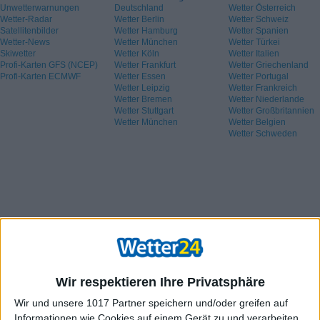
Unwetterwarnungen
Deutschland
Wetter Österreich
Wetter-Radar
Wetter Berlin
Wetter Schweiz
Satellitenbilder
Wetter Hamburg
Wetter Spanien
Wetter-News
Wetter München
Wetter Türkei
Skiwetter
Wetter Köln
Wetter Italien
Profi-Karten GFS (NCEP)
Wetter Frankfurt
Wetter Griechenland
Profi-Karten ECMWF
Wetter Essen
Wetter Portugal
Wetter Leipzig
Wetter Frankreich
Wetter Bremen
Wetter Niederlande
Wetter Stuttgart
Wetter Großbritannien
Wetter München
Wetter Belgien
Wetter Schweden
Wir respektieren Ihre Privatsphäre
Wir und unsere 1017 Partner speichern und/oder greifen auf
Informationen wie Cookies auf einem Gerät zu und verarbeiten