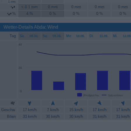
1 mm
< 0.1 mm
0 mm
0 mm
0 mm
0 mm
%
4 %
0 %
0 %
0 %
0 %
Wetter-Details Abda: Wind
Tag
Sa
.
So
.
Mo
.
Di
.
Mi
.
08.08.
09.08.
10.08.
11.08.
12.08
40
20
0
Windgeschw.
Spitzenböen
Geschw.
17 km/h
7 km/h
15 km/h
17 km/h
17 km/h
Böen
33 km/h
30 km/h
30 km/h
31 km/h
31 km/h