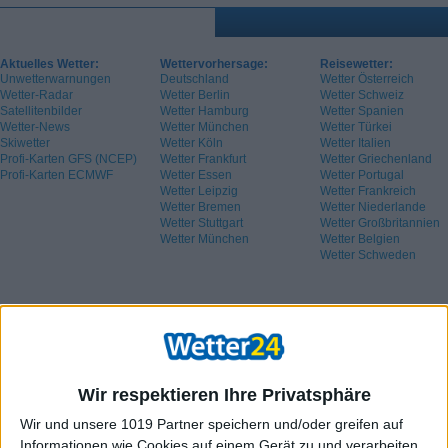
Aktuelles Wetter:
Wettervorhersage:
Reisewetter:
Unwetterwarnungen
Deutschland
Wetter Österreich
Wetter-Radar
Wetter Berlin
Wetter Schweiz
Satellitenbilder
Wetter Hamburg
Wetter Spanien
Wetter-News
Wetter München
Wetter Türkei
Skiwetter
Wetter Köln
Wetter Italien
Profi-Karten GFS (NCEP)
Wetter Frankfurt
Wetter Griechenland
Profi-Karten ECMWF
Wetter Essen
Wetter Portugal
Wetter Leipzig
Wetter Frankreich
Wetter Bremen
Wetter Niederlande
Wetter Stuttgart
Wetter Großbritannien
Wetter München
Wetter Belgien
Wetter Schweden
Wir respektieren Ihre Privatsphäre
Wir und unsere 1019 Partner speichern und/oder greifen auf
Informationen wie Cookies auf einem Gerät zu und verarbeiten