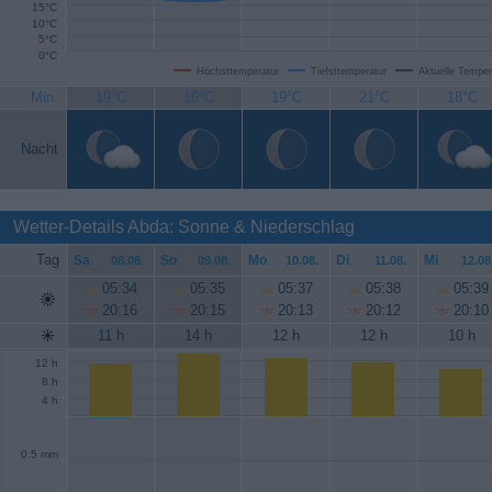
15°C
10°C
5°C
0°C
Höchsttemperatur
Tiefsttemperatur
Aktuelle Temper
Min.
19°C
16°C
19°C
21°C
18°C
Nacht
Wetter-Details Abda: Sonne & Niederschlag
Tag
Sa
.
So
.
Mo
.
Di
.
Mi
.
08.08.
09.08.
10.08.
11.08.
12.08
05:34
05:35
05:37
05:38
05:39
20:16
20:15
20:13
20:12
20:10
11 h
14 h
12 h
12 h
10 h
12 h
8 h
4 h
0.5 mm