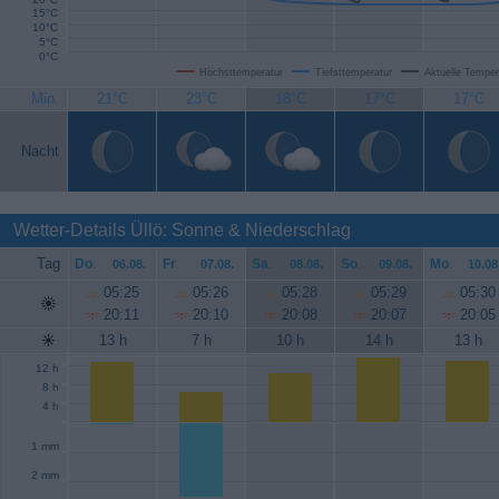
15°C
10°C
5°C
0°C
Höchsttemperatur
Tiefsttemperatur
Aktuelle Temper
Min.
21°C
23°C
18°C
17°C
17°C
Nacht
Wetter-Details Üllö: Sonne & Niederschlag
Tag
Do
.
Fr
.
Sa
.
So
.
Mo
.
06.08.
07.08.
08.08.
09.08.
10.08
05:25
05:26
05:28
05:29
05:30
20:11
20:10
20:08
20:07
20:05
13 h
7 h
10 h
14 h
13 h
12 h
8 h
4 h
1 mm
2 mm