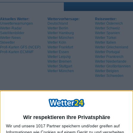
Aktuelles Wetter:
Wettervorhersage:
Reisewetter:
Unwetterwarnungen
Deutschland
Wetter Österreich
Wetter-Radar
Wetter Berlin
Wetter Schweiz
Satellitenbilder
Wetter Hamburg
Wetter Spanien
Wetter-News
Wetter München
Wetter Türkei
Skiwetter
Wetter Köln
Wetter Italien
Profi-Karten GFS (NCEP)
Wetter Frankfurt
Wetter Griechenland
Profi-Karten ECMWF
Wetter Essen
Wetter Portugal
Wetter Leipzig
Wetter Frankreich
Wetter Bremen
Wetter Niederlande
Wetter Stuttgart
Wetter Großbritannien
Wetter München
Wetter Belgien
Wetter Schweden
Wir respektieren Ihre Privatsphäre
Wir und unsere 1017 Partner speichern und/oder greifen auf
Informationen wie Cookies auf einem Gerät zu und verarbeiten