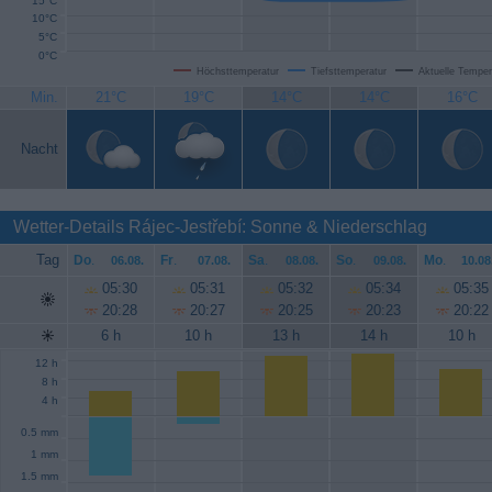
15°C
10°C
5°C
0°C
Höchsttemperatur
Tiefsttemperatur
Aktuelle Temper
Min.
21°C
19°C
14°C
14°C
16°C
Nacht
Wetter-Details Rájec-Jestřebí: Sonne & Niederschlag
Tag
Do
.
Fr
.
Sa
.
So
.
Mo
.
06.08.
07.08.
08.08.
09.08.
10.08
05:30
05:31
05:32
05:34
05:35
20:28
20:27
20:25
20:23
20:22
6 h
10 h
13 h
14 h
10 h
12 h
8 h
4 h
0.5 mm
1 mm
1.5 mm