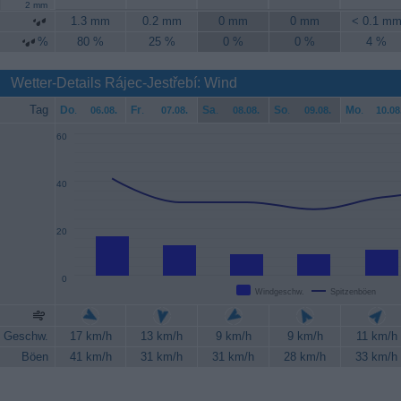
2 mm
1.3 mm
0.2 mm
0 mm
0 mm
< 0.1 m
%
80 %
25 %
0 %
0 %
4 %
Wetter-Details Rájec-Jestřebí: Wind
Tag
Do
.
Fr
.
Sa
.
So
.
Mo
.
06.08.
07.08.
08.08.
09.08.
10.08
60
40
20
0
Windgeschw.
Spitzenböen
Geschw.
17 km/h
13 km/h
9 km/h
9 km/h
11 km/h
Böen
41 km/h
31 km/h
31 km/h
28 km/h
33 km/h