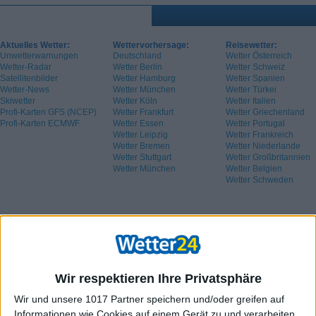
Aktuelles Wetter:
Wettervorhersage:
Reisewetter:
Unwetterwarnungen
Deutschland
Wetter Österreich
Wetter-Radar
Wetter Berlin
Wetter Schweiz
Satellitenbilder
Wetter Hamburg
Wetter Spanien
Wetter-News
Wetter München
Wetter Türkei
Skiwetter
Wetter Köln
Wetter Italien
Profi-Karten GFS (NCEP)
Wetter Frankfurt
Wetter Griechenland
Profi-Karten ECMWF
Wetter Essen
Wetter Portugal
Wetter Leipzig
Wetter Frankreich
Wetter Bremen
Wetter Niederlande
Wetter Stuttgart
Wetter Großbritannien
Wetter München
Wetter Belgien
Wetter Schweden
Wir respektieren Ihre Privatsphäre
Wir und unsere 1017 Partner speichern und/oder greifen auf
Informationen wie Cookies auf einem Gerät zu und verarbeiten