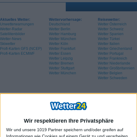
Aktuelles Wetter:
Wettervorhersage:
Reisewetter:
Unwetterwarnungen
Deutschland
Wetter Österreich
Wetter-Radar
Wetter Berlin
Wetter Schweiz
Satellitenbilder
Wetter Hamburg
Wetter Spanien
Wetter-News
Wetter München
Wetter Türkei
Skiwetter
Wetter Köln
Wetter Italien
Profi-Karten GFS (NCEP)
Wetter Frankfurt
Wetter Griechenland
Profi-Karten ECMWF
Wetter Essen
Wetter Portugal
Wetter Leipzig
Wetter Frankreich
Wetter Bremen
Wetter Niederlande
Wetter Stuttgart
Wetter Großbritannien
Wetter München
Wetter Belgien
Wetter Schweden
Wir respektieren Ihre Privatsphäre
Wir und unsere 1019 Partner speichern und/oder greifen auf
Informationen wie Cookies auf einem Gerät zu und verarbeiten