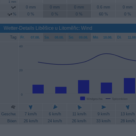
1 mm
0 mm
0 mm
0 mm
0.6 mm
0 mm
%
0 %
0 %
0 %
60 %
0 %
Wetter-Details Liběšice u Litoměřic: Wind
Tag
Fr
.
Sa
.
So
.
Mo
.
Di
.
07.08.
08.08.
09.08.
10.08.
11.08
40
20
0
Windgeschw.
Spitzenböen
Geschw.
7 km/h
6 km/h
11 km/h
9 km/h
13 km/h
Böen
26 km/h
24 km/h
26 km/h
33 km/h
28 km/h