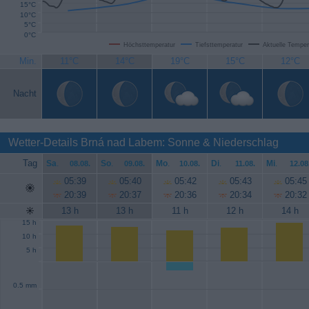
15°C
10°C
5°C
0°C
Höchsttemperatur
Tiefsttemperatur
Aktuelle Temper
Min.
11°C
14°C
19°C
15°C
12°C
Nacht
Wetter-Details Brná nad Labem: Sonne & Niederschlag
Tag
Sa
.
So
.
Mo
.
Di
.
Mi
.
08.08.
09.08.
10.08.
11.08.
12.08
05:39
05:40
05:42
05:43
05:45
20:39
20:37
20:36
20:34
20:32
13 h
13 h
11 h
12 h
14 h
15 h
10 h
5 h
0.5 mm