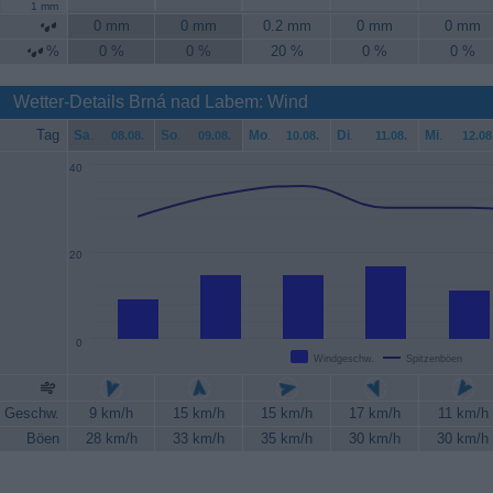
1 mm
0 mm
0 mm
0.2 mm
0 mm
0 mm
%
0 %
0 %
20 %
0 %
0 %
Wetter-Details Brná nad Labem: Wind
Tag
Sa
.
So
.
Mo
.
Di
.
Mi
.
08.08.
09.08.
10.08.
11.08.
12.08
40
20
0
Windgeschw.
Spitzenböen
Geschw.
9 km/h
15 km/h
15 km/h
17 km/h
11 km/h
Böen
28 km/h
33 km/h
35 km/h
30 km/h
30 km/h