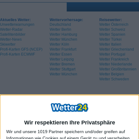
Aktuelles Wetter:
Wettervorhersage:
Reisewetter:
Unwetterwarnungen
Deutschland
Wetter Österreich
Wetter-Radar
Wetter Berlin
Wetter Schweiz
Satellitenbilder
Wetter Hamburg
Wetter Spanien
Wetter-News
Wetter München
Wetter Türkei
Skiwetter
Wetter Köln
Wetter Italien
Profi-Karten GFS (NCEP)
Wetter Frankfurt
Wetter Griechenland
Profi-Karten ECMWF
Wetter Essen
Wetter Portugal
Wetter Leipzig
Wetter Frankreich
Wetter Bremen
Wetter Niederlande
Wetter Stuttgart
Wetter Großbritannien
Wetter München
Wetter Belgien
Wetter Schweden
Wir respektieren Ihre Privatsphäre
Wir und unsere 1019 Partner speichern und/oder greifen auf
Informationen wie Cookies auf einem Gerät zu und verarbeiten