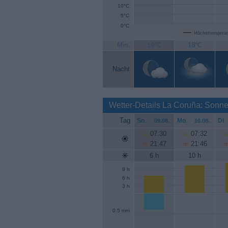
10°C
5°C
0°C
Höchsttemperat
Min.
19°C
18°C
Nacht
Wetter-Details La Coruña: Sonn
Tag
So
.
Mo
.
Di
.
09.08.
10.08.
07:30
07:32
21:47
21:46
6 h
10 h
9 h
6 h
3 h
0.5 mm