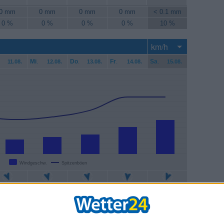
0 mm
0 mm
0 mm
0 mm
< 0.1 mm
0 %
0 %
0 %
0 %
10 %
Mi
.
Do
.
Fr
.
Sa
.
11.08.
12.08.
13.08.
14.08.
15.08.
Windgeschw.
Spitzenböen
1 km/h
13 km/h
15 km/h
20 km/h
26 km/h
6 km/h
28 km/h
33 km/h
43 km/h
43 km/h