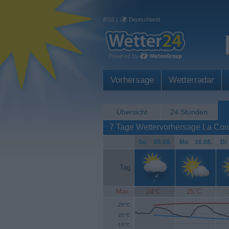
RSS
|
Deutschland
Vorhersage
Wetterradar
Übersicht
24 Stunden
7 Tage Wettervorhersage La Cor
So
.
09.08.
Mo
.
10.08.
Di
.
Tag
Max.
24°C
25°C
25°C
20°C
15°C