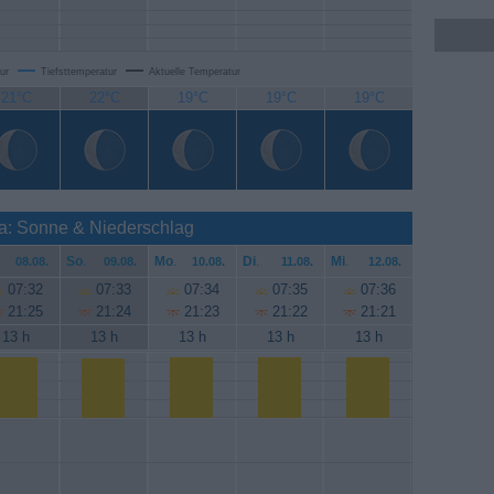
ur
Tiefsttemperatur
Aktuelle Temperatur
21°C
22°C
19°C
19°C
19°C
ra: Sonne & Niederschlag
So
.
Mo
.
Di
.
Mi
.
08.08.
09.08.
10.08.
11.08.
12.08.
07:32
07:33
07:34
07:35
07:36
21:25
21:24
21:23
21:22
21:21
13 h
13 h
13 h
13 h
13 h