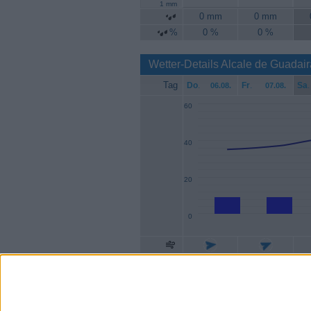
1 mm
0 mm
0 mm
%
0 %
0 %
Wetter-Details Alcale de Guadai
Tag
Do
.
Fr
.
Sa
.
06.08.
07.08.
60
40
20
0
Geschw.
9 km/h
9 km/h
Böen
35 km/h
37 km/h
4