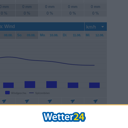
0 mm
0 mm
0 mm
0 mm
0 mm
0 %
0 %
0 %
0 %
0 %
ra: Wind
So
.
Mo
.
Di
.
Mi
.
08.08.
09.08.
10.08.
11.08.
12.08.
Windgeschw.
Spitzenböen
7 km/h
9 km/h
9 km/h
7 km/h
7 km/h
1 km/h
37 km/h
35 km/h
31 km/h
30 km/h