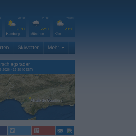
0
20:00
20:00
20:00
C
20°C
22°C
23°C
Hamburg
München
Köln
rten
Skiwetter
Mehr
rschlagsradar
8.2026 - 19:30 (CEST)
Alcale de Guadaira