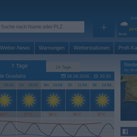
20:0
+
24°
Berlin
Wetter-News
Warnungen
Wetterstationen
Profi-Ka
Niede
7 Tage
14 Tage
Do. 06.0
 de Guadaira
06.08.2026
20:20
.
08.08.
So
.
09.08.
Mo
.
10.08.
Di
.
11.08.
Mi
.
12.08.
39°C
37°C
36°C
35°C
37°C