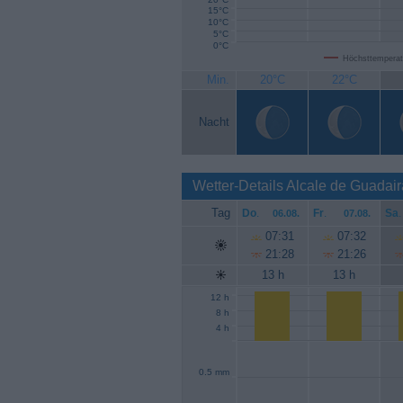
15°C
10°C
5°C
0°C
Höchsttemperat
Min.
20°C
22°C
Nacht
Wetter-Details Alcale de Guadai
Tag
Do
.
Fr
.
Sa
.
06.08.
07.08.
07:31
07:32
21:28
21:26
13 h
13 h
12 h
8 h
4 h
0.5 mm