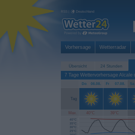
RSS
|
Deutschland
Vorhersage
Wetterradar
Übersicht
24 Stunden
7 Tage Wettervorhersage Alcale
Do
.
06.08.
Fr
.
07.08.
Sa
Tag
Max.
40°C
39°C
40°C
35°C
30°C
25°C
20°C