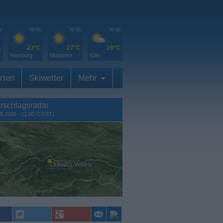
0
20:00
20:00
20:00
C
23°C
27°C
28°C
Hamburg
München
Köln
rten
Skiwetter
Mehr
rschlagsradar
8.2026 - 11:00 (CEST)
Oravska Vesele