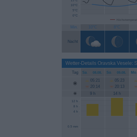
15°C
10°C
5°C
0°C
Höchsttemperat
Min.
10°C
8°C
Nacht
Wetter-Details Oravska Vesele:
Tag
Sa
.
So
.
Mo
.
08.08.
09.08.
05:21
05:23
20:14
20:13
9 h
14 h
12 h
8 h
4 h
0.5 mm