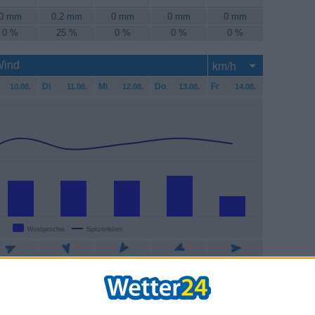
0 mm
0.2 mm
0 mm
0 mm
0 mm
0 %
25 %
0 %
0 %
0 %
Wind
Di
.
Mi
.
Do
.
Fr
.
10.08.
11.08.
12.08.
13.08.
14.08.
Windgeschw.
Spitzenböen
3 km/h
13 km/h
13 km/h
15 km/h
7 km/h
8 km/h
24 km/h
26 km/h
28 km/h
26 km/h