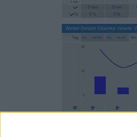
1 mm
0 mm
0 mm
%
0 %
0 %
Wetter-Details Oravska Vesele: 
Tag
Sa
.
So
.
Mo
.
08.08.
09.08.
40
20
0
Geschw.
15 km/h
6 km/h
1
Böen
37 km/h
22 km/h
2