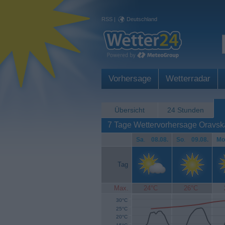
RSS
|
Deutschland
Vorhersage
Wetterradar
Übersicht
24 Stunden
7 Tage Wettervorhersage Oravsk
Sa
.
08.08.
So
.
09.08.
Mo
Tag
Max.
24°C
26°C
30°C
25°C
20°C