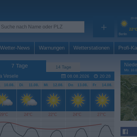
20:0
+
22°
Berlin
Wetter-News
Warnungen
Wetterstationen
Profi-Ka
Niede
7 Tage
14 Tage
Mo. 10.0
a Vesele
08.08.2026
20:28
.
10.08.
Di
.
11.08.
Mi
.
12.08.
Do
.
13.08.
Fr
.
14.08.
29°C
24°C
22°C
24°C
27°C