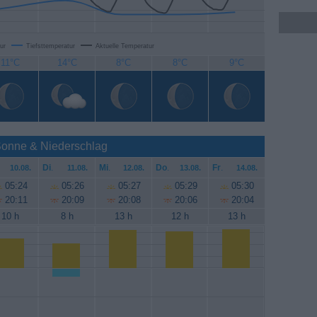
ur
Tiefsttemperatur
Aktuelle Temperatur
11°C
14°C
8°C
8°C
9°C
 Sonne & Niederschlag
Di
.
Mi
.
Do
.
Fr
.
10.08.
11.08.
12.08.
13.08.
14.08.
05:24
05:26
05:27
05:29
05:30
20:11
20:09
20:08
20:06
20:04
10 h
8 h
13 h
12 h
13 h