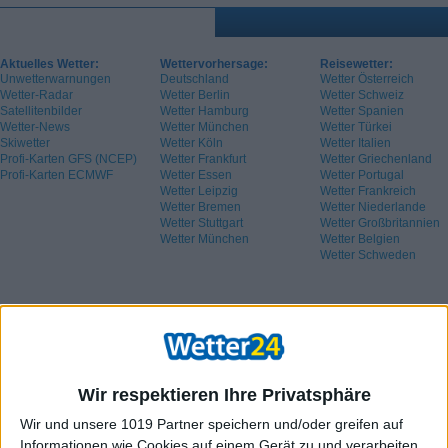
Aktuelles Wetter:
Wettervorhersage:
Reisewetter:
Unwetterwarnungen
Deutschland
Wetter Österreich
Wetter-Radar
Wetter Berlin
Wetter Schweiz
Satellitenbilder
Wetter Hamburg
Wetter Spanien
Wetter-News
Wetter München
Wetter Türkei
Skiwetter
Wetter Köln
Wetter Italien
Profi-Karten GFS (NCEP)
Wetter Frankfurt
Wetter Griechenland
Profi-Karten ECMWF
Wetter Essen
Wetter Portugal
Wetter Leipzig
Wetter Frankreich
Wetter Bremen
Wetter Niederlande
Wetter Stuttgart
Wetter Großbritannien
Wetter München
Wetter Belgien
Wetter Schweden
Wir respektieren Ihre Privatsphäre
Wir und unsere 1019 Partner speichern und/oder greifen auf
Informationen wie Cookies auf einem Gerät zu und verarbeiten