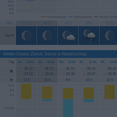
15°C
10°C
5°C
0°C
Höchsttemperatur
Tiefsttemperatur
Aktuelle Temper
Min.
15°C
18°C
19°C
18°C
17°C
Nacht
Wetter-Details Zürich: Sonne & Niederschlag
Tag
Sa
.
So
.
Mo
.
Di
.
Mi
.
08.08.
09.08.
10.08.
11.08.
12.08
06:11
06:12
06:14
06:15
06:16
20:52
20:50
20:48
20:47
20:45
13 h
11 h
9 h
10 h
12 h
12 h
8 h
4 h
0.5 mm