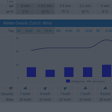
1 mm
0 mm
< 0.1 mm
0.9 mm
0.1 mm
0 mm
%
0 %
10 %
75 %
20 %
0 %
Wetter-Details Zürich: Wind
Tag
Sa
.
So
.
Mo
.
Di
.
Mi
.
08.08.
09.08.
10.08.
11.08.
12.08
30
20
10
0
Windgeschw.
Spitzenböen
Geschw.
7 km/h
6 km/h
7 km/h
7 km/h
9 km/h
Böen
20 km/h
22 km/h
22 km/h
22 km/h
28 km/h