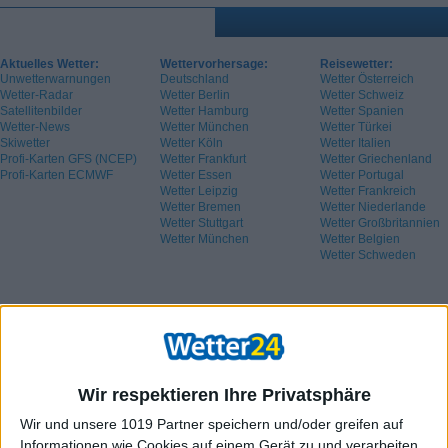
Aktuelles Wetter:
Wettervorhersage:
Reisewetter:
Unwetterwarnungen
Deutschland
Wetter Österreich
Wetter-Radar
Wetter Berlin
Wetter Schweiz
Satellitenbilder
Wetter Hamburg
Wetter Spanien
Wetter-News
Wetter München
Wetter Türkei
Skiwetter
Wetter Köln
Wetter Italien
Profi-Karten GFS (NCEP)
Wetter Frankfurt
Wetter Griechenland
Profi-Karten ECMWF
Wetter Essen
Wetter Portugal
Wetter Leipzig
Wetter Frankreich
Wetter Bremen
Wetter Niederlande
Wetter Stuttgart
Wetter Großbritannien
Wetter München
Wetter Belgien
Wetter Schweden
Wir respektieren Ihre Privatsphäre
Wir und unsere 1019 Partner speichern und/oder greifen auf
Informationen wie Cookies auf einem Gerät zu und verarbeiten