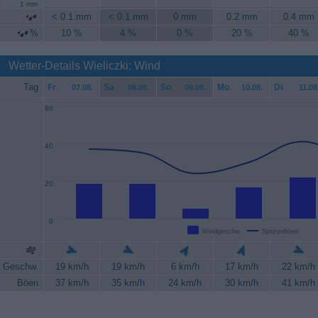
1 mm
< 0.1 mm
< 0.1 mm
0 mm
0.2 mm
0.4 mm
%
10 %
4 %
0 %
20 %
40 %
Wetter-Details Wieliczki: Wind
Tag
Fr
.
Sa
.
So
.
Mo
.
Di
.
07.08.
08.08.
09.08.
10.08.
11.08
60
40
20
0
Windgeschw.
Spitzenböen
Geschw.
19 km/h
19 km/h
6 km/h
17 km/h
22 km/h
Böen
37 km/h
35 km/h
24 km/h
30 km/h
41 km/h