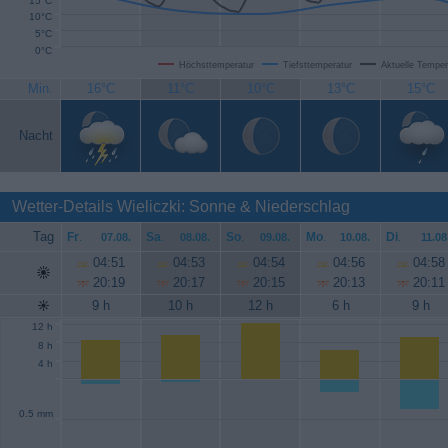
15°C
10°C
5°C
0°C
Höchsttemperatur
Tiefsttemperatur
Aktuelle Temper
Min.
16°C
11°C
10°C
13°C
15°C
Nacht
Wetter-Details Wieliczki: Sonne & Niederschlag
Tag
Fr
.
Sa
.
So
.
Mo
.
Di
.
07.08.
08.08.
09.08.
10.08.
11.08
04:51
04:53
04:54
04:56
04:58
20:19
20:17
20:15
20:13
20:11
9 h
10 h
12 h
6 h
9 h
12 h
8 h
4 h
0.5 mm