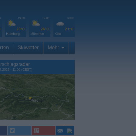
0
19:00
19:00
19:00
C
20°C
26°C
23°C
Hamburg
München
Köln
rten
Skiwetter
Mehr
rschlagsradar
8.2026 - 11:00 (CEST)
Poronin