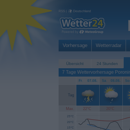
RSS
|
Deutschland
Vorhersage
Wetterradar
Übersicht
24 Stunden
7 Tage Wettervorhersage Poroni
Fr
.
07.08.
Sa
.
08.08.
So
Tag
Max.
22°C
20°C
25°C
20°C
15°C