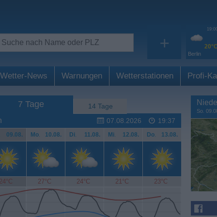
19:0
+
20°
Berlin
Wetter-News
Warnungen
Wetterstationen
Profi-Ka
Niede
7 Tage
14 Tage
So. 09.0
n
07.08.2026
19:37
.
09.08.
Mo
.
10.08.
Di
.
11.08.
Mi
.
12.08.
Do
.
13.08.
24°C
27°C
24°C
21°C
23°C