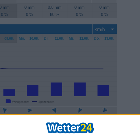
0 mm
0 mm
0.8 mm
0 mm
0 mm
0 %
0 %
80 %
0 %
0 %
Mo
.
Di
.
Mi
.
Do
.
09.08.
10.08.
11.08.
12.08.
13.08.
Windgeschw.
Spitzenböen
6 km/h
9 km/h
11 km/h
11 km/h
9 km/h
2 km/h
22 km/h
22 km/h
22 km/h
22 km/h