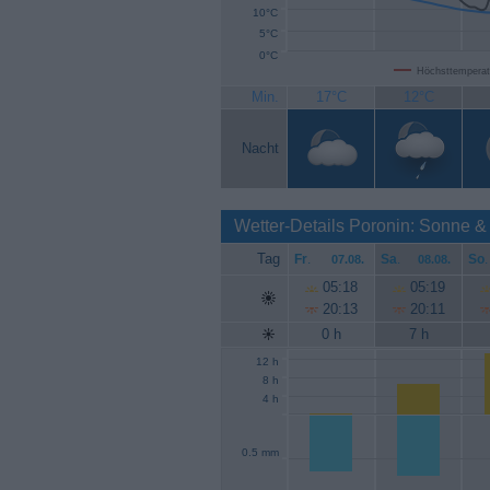
10°C
5°C
0°C
Höchsttemperat
Min.
17°C
12°C
Nacht
Wetter-Details Poronin: Sonne &
Tag
Fr
.
Sa
.
So
.
07.08.
08.08.
05:18
05:19
20:13
20:11
0 h
7 h
12 h
8 h
4 h
0.5 mm