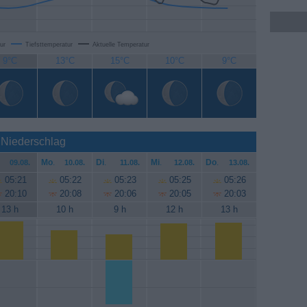
ur
Tiefsttemperatur
Aktuelle Temperatur
9°C
13°C
15°C
10°C
9°C
 Niederschlag
Mo
.
Di
.
Mi
.
Do
.
09.08.
10.08.
11.08.
12.08.
13.08.
05:21
05:22
05:23
05:25
05:26
20:10
20:08
20:06
20:05
20:03
13 h
10 h
9 h
12 h
13 h