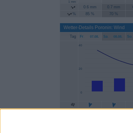
1 mm
0.6 mm
0.7 mm
%
85 %
70 %
Wetter-Details Poronin: Wind
Tag
Fr
.
Sa
.
So
.
07.08.
08.08.
40
20
0
Geschw.
9 km/h
11 km/h
Böen
35 km/h
26 km/h
2