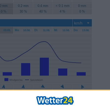
0 mm
0.2 mm
0.4 mm
< 0.1 mm
0 mm
0 %
30 %
40 %
4 %
0 %
Mo
.
Di
.
Mi
.
Do
.
09.08.
10.08.
11.08.
12.08.
13.08.
Windgeschw.
Spitzenböen
4 km/h
13 km/h
19 km/h
7 km/h
4 km/h
5 km/h
24 km/h
35 km/h
15 km/h
13 km/h