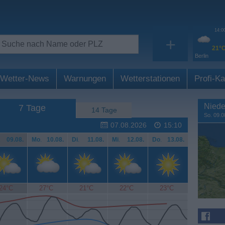
14:0
+
21°
Berlin
Wetter-News
Warnungen
Wetterstationen
Profi-Ka
Niede
7 Tage
14 Tage
So. 09.0
07.08.2026
15:10
.
09.08.
Mo
.
10.08.
Di
.
11.08.
Mi
.
12.08.
Do
.
13.08.
24°C
27°C
21°C
22°C
23°C