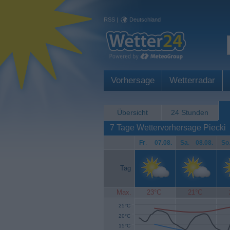
RSS
|
Deutschland
Vorhersage
Wetterradar
Übersicht
24 Stunden
7 Tage Wettervorhersage Piecki
Fr
.
07.08.
Sa
.
08.08.
So
Tag
Max.
23°C
21°C
25°C
20°C
15°C