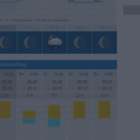
ur
Tiefsttemperatur
Aktuelle Temperatur
10°C
13°C
15°C
10°C
11°C
Niederschlag
Mo
.
Di
.
Mi
.
Do
.
09.08.
10.08.
11.08.
12.08.
13.08.
05:00
05:02
05:04
05:05
05:07
20:19
20:17
20:15
20:13
20:11
12 h
6 h
9 h
12 h
13 h