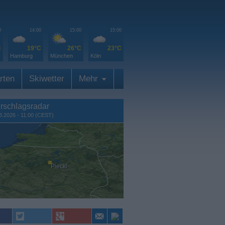
0
14:00
15:00
15:00
C
19°C
26°C
23°C
Hamburg
München
Köln
rten
Skiwetter
Mehr
rschlagsradar
8.2026 - 11:00 (CEST)
Piecki