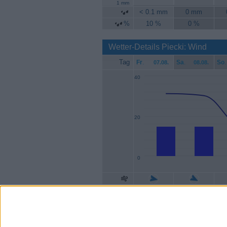
1 mm
< 0.1 mm
0 mm
%
10 %
0 %
Wetter-Details Piecki: Wind
Tag
Fr
.
Sa
.
So
.
07.08.
08.08.
40
20
0
Geschw.
15 km/h
15 km/h
Böen
31 km/h
30 km/h
1