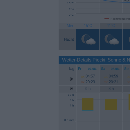
10°C
5°C
0°C
Höchsttemperat
Min.
15°C
11°C
Nacht
Wetter-Details Piecki: Sonne & 
Tag
Fr
.
Sa
.
So
.
07.08.
08.08.
04:57
04:59
20:23
20:21
9 h
8 h
12 h
8 h
4 h
0.5 mm