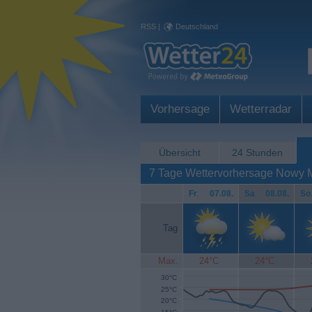
RSS
|
Deutschland
Vorhersage
Wetterradar
Übersicht
24 Stunden
7 Tage Wettervorhersage Nowy 
Fr
.
07.08.
Sa
.
08.08.
So
Tag
Max.
24°C
24°C
30°C
25°C
20°C