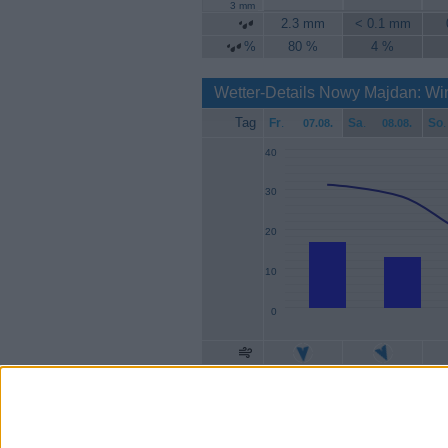
3 mm
2.3 mm
< 0.1 mm
%
80 %
4 %
Wetter-Details Nowy Majdan: Wi
Tag
Fr
.
Sa
.
So
.
07.08.
08.08.
40
30
20
10
0
Geschw.
17 km/h
13 km/h
Böen
31 km/h
28 km/h
1