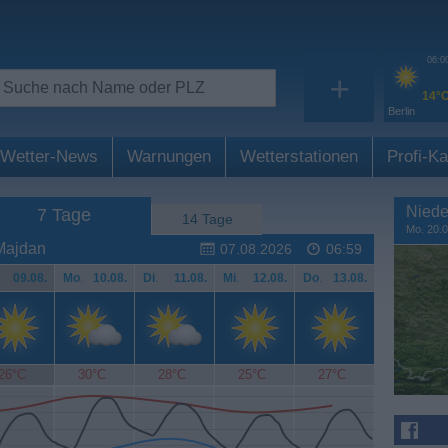
06:0
+
14°
Berlin
Wetter-News
Warnungen
Wetterstationen
Profi-Ka
Niede
7 Tage
14 Tage
Mo. 20.0
Majdan
07.08.2026
06:59
.
09.08.
Mo
.
10.08.
Di
.
11.08.
Mi
.
12.08.
Do
.
13.08.
26°C
30°C
28°C
25°C
27°C