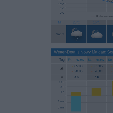
15°C
10°C
5°C
0°C
Höchsttemperat
Min.
20°C
16°C
Nacht
Wetter-Details Nowy Majdan: So
Tag
Fr
.
Sa
.
So
.
07.08.
08.08.
05:03
05:05
20:06
20:04
3 h
7 h
12 h
8 h
4 h
1 mm
2 mm