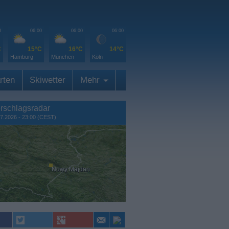
0
06:00
06:00
06:00
C
15°C
16°C
14°C
Hamburg
München
Köln
rten
Skiwetter
Mehr
rschlagsradar
7.2026 - 23:00 (CEST)
Nowy Majdan