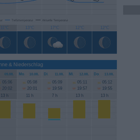
ur
Tiefsttemperatur
Aktuelle Temperatur
11°C
13°C
17°C
12°C
12°C
nne & Niederschlag
Mo
.
Di
.
Mi
.
Do
.
09.08.
10.08.
11.08.
12.08.
13.08.
05:06
05:08
05:09
05:11
05:12
20:02
20:01
19:59
19:57
19:55
13 h
11 h
7 h
13 h
13 h