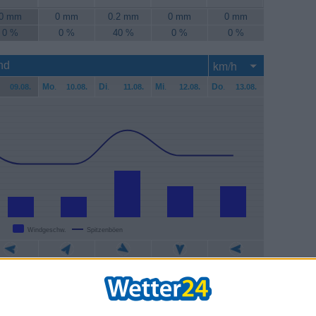
0 mm
0 mm
0.2 mm
0 mm
0 mm
0 %
0 %
40 %
0 %
0 %
nd
Mo
.
Di
.
Mi
.
Do
.
09.08.
10.08.
11.08.
12.08.
13.08.
Windgeschw.
Spitzenböen
7 km/h
7 km/h
17 km/h
11 km/h
11 km/h
9 km/h
19 km/h
31 km/h
22 km/h
22 km/h