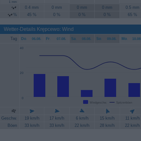
1 mm
0.4 mm
0 mm
0 mm
0 mm
0.5 mm
%
45 %
0 %
0 %
0 %
65 %
Wetter-Details Krępcewo: Wind
Tag
Do
.
Fr
.
Sa
.
So
.
Mo
.
06.08.
07.08.
08.08.
09.08.
10.08
40
20
0
Windgeschw.
Spitzenböen
Geschw.
19 km/h
17 km/h
6 km/h
15 km/h
11 km/h
Böen
33 km/h
33 km/h
22 km/h
28 km/h
22 km/h