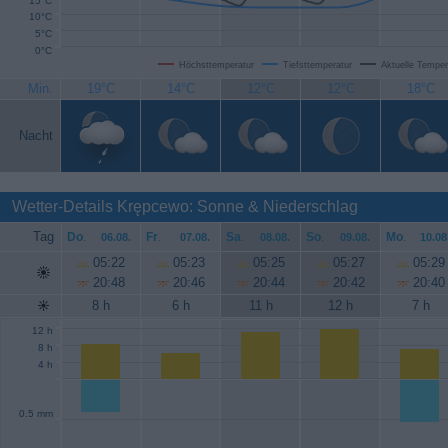
15°C
10°C
5°C
0°C
Höchsttemperatur
Tiefsttemperatur
Aktuelle Temper
Min.
19°C
14°C
12°C
12°C
18°C
Nacht
Wetter-Details Krępcewo: Sonne & Niederschlag
Tag
Do
.
Fr
.
Sa
.
So
.
Mo
.
06.08.
07.08.
08.08.
09.08.
10.08
05:22
05:23
05:25
05:27
05:29
20:48
20:46
20:44
20:42
20:40
8 h
6 h
11 h
12 h
7 h
12 h
8 h
4 h
0.5 mm