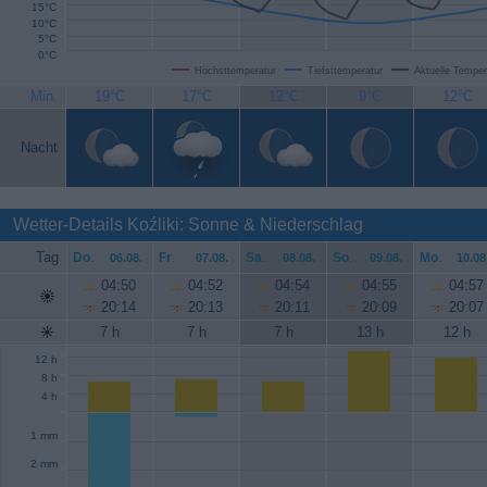
15°C
10°C
5°C
0°C
Höchsttemperatur
Tiefsttemperatur
Aktuelle Temper
Min.
19°C
17°C
12°C
9°C
12°C
Nacht
Wetter-Details Koźliki: Sonne & Niederschlag
Tag
Do
.
Fr
.
Sa
.
So
.
Mo
.
06.08.
07.08.
08.08.
09.08.
10.08
04:50
04:52
04:54
04:55
04:57
20:14
20:13
20:11
20:09
20:07
7 h
7 h
7 h
13 h
12 h
12 h
8 h
4 h
1 mm
2 mm