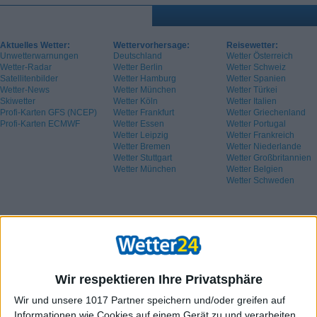
Aktuelles Wetter:
Wettervorhersage:
Reisewetter:
Unwetterwarnungen
Deutschland
Wetter Österreich
Wetter-Radar
Wetter Berlin
Wetter Schweiz
Satellitenbilder
Wetter Hamburg
Wetter Spanien
Wetter-News
Wetter München
Wetter Türkei
Skiwetter
Wetter Köln
Wetter Italien
Profi-Karten GFS (NCEP)
Wetter Frankfurt
Wetter Griechenland
Profi-Karten ECMWF
Wetter Essen
Wetter Portugal
Wetter Leipzig
Wetter Frankreich
Wetter Bremen
Wetter Niederlande
Wetter Stuttgart
Wetter Großbritannien
Wetter München
Wetter Belgien
Wetter Schweden
Wir respektieren Ihre Privatsphäre
Wir und unsere 1017 Partner speichern und/oder greifen auf
Informationen wie Cookies auf einem Gerät zu und verarbeiten