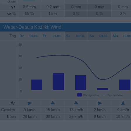
3 mm
2.6 mm
0.2 mm
0 mm
0 mm
0 mm
%
85 %
15 %
0 %
0 %
0 %
Wetter-Details Koźliki: Wind
Tag
Do
.
Fr
.
Sa
.
So
.
Mo
.
06.08.
07.08.
08.08.
09.08.
10.08
40
30
20
10
0
Windgeschw.
Spitzenböen
Geschw.
9 km/h
15 km/h
13 km/h
2 km/h
9 km/h
Böen
28 km/h
30 km/h
26 km/h
9 km/h
19 km/h