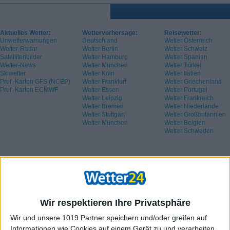
Aktuelles Wetter:
Wettervorhersage:
Reisewetter:
Unwetterwarnungen
Deutschland
Wetter Österreich
Wetter-Radar
Wetter Berlin
Wetter Schweiz
Satellitenbilder
Wetter Hamburg
Wetter Spanien
Wetter-News
Wetter München
Wetter Türkei
Skiwetter
Wetter Köln
Wetter Italien
Profi-Karten GFS (NCEP)
Wetter Frankfurt
Wetter Griechenland
Profi-Karten ECMWF
Wetter Essen
Wetter Portugal
Wetter Leipzig
Wetter Frankreich
Wetter Bremen
Wetter Niederlande
Wetter Stuttgart
Wetter Großbritannien
Wetter München
Wetter Belgien
Wetter Schweden
Wir respektieren Ihre Privatsphäre
Wir und unsere 1019 Partner speichern und/oder greifen auf
Informationen wie Cookies auf einem Gerät zu und verarbeiten