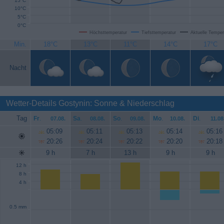
15°C
10°C
5°C
0°C
Höchsttemperatur
Tiefsttemperatur
Aktuelle Temper
Min.
18°C
13°C
11°C
14°C
17°C
Nacht
Wetter-Details Gostynin: Sonne & Niederschlag
Tag
Fr
.
Sa
.
So
.
Mo
.
Di
.
07.08.
08.08.
09.08.
10.08.
11.08
05:09
05:11
05:13
05:14
05:16
20:26
20:24
20:22
20:20
20:18
9 h
7 h
13 h
9 h
9 h
12 h
8 h
4 h
0.5 mm