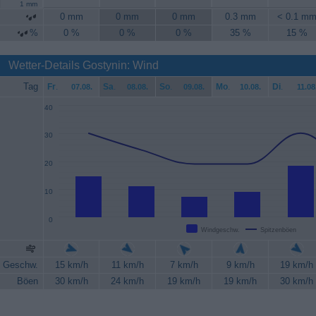
1 mm
0 mm
0 mm
0 mm
0.3 mm
< 0.1 m
%
0 %
0 %
0 %
35 %
15 %
Wetter-Details Gostynin: Wind
Tag
Fr
.
Sa
.
So
.
Mo
.
Di
.
07.08.
08.08.
09.08.
10.08.
11.08
40
30
20
10
0
Windgeschw.
Spitzenböen
Geschw.
15 km/h
11 km/h
7 km/h
9 km/h
19 km/h
Böen
30 km/h
24 km/h
19 km/h
19 km/h
30 km/h