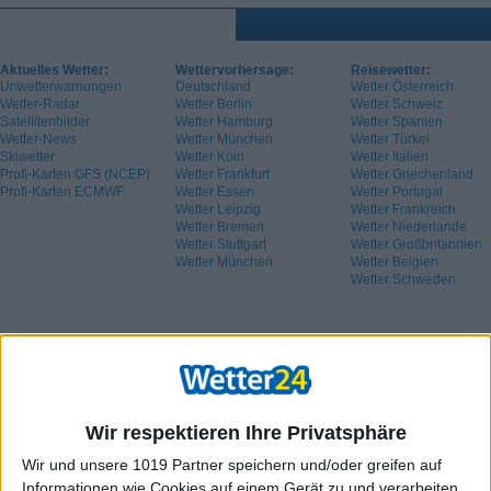
Aktuelles Wetter:
Wettervorhersage:
Reisewetter:
Unwetterwarnungen
Deutschland
Wetter Österreich
Wetter-Radar
Wetter Berlin
Wetter Schweiz
Satellitenbilder
Wetter Hamburg
Wetter Spanien
Wetter-News
Wetter München
Wetter Türkei
Skiwetter
Wetter Köln
Wetter Italien
Profi-Karten GFS (NCEP)
Wetter Frankfurt
Wetter Griechenland
Profi-Karten ECMWF
Wetter Essen
Wetter Portugal
Wetter Leipzig
Wetter Frankreich
Wetter Bremen
Wetter Niederlande
Wetter Stuttgart
Wetter Großbritannien
Wetter München
Wetter Belgien
Wetter Schweden
Wir respektieren Ihre Privatsphäre
Wir und unsere 1019 Partner speichern und/oder greifen auf
Informationen wie Cookies auf einem Gerät zu und verarbeiten