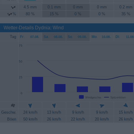
4.5 mm
0.1 mm
0 mm
0 mm
0.2 mm
%
80 %
15 %
0 %
0 %
35 %
Wetter-Details Dydnia: Wind
Tag
Fr
.
Sa
.
So
.
Mo
.
Di
.
07.08.
08.08.
09.08.
10.08.
11.08
75
50
25
0
Windgeschw.
Spitzenböen
Geschw.
24 km/h
13 km/h
9 km/h
9 km/h
15 km/h
Böen
50 km/h
26 km/h
22 km/h
20 km/h
26 km/h