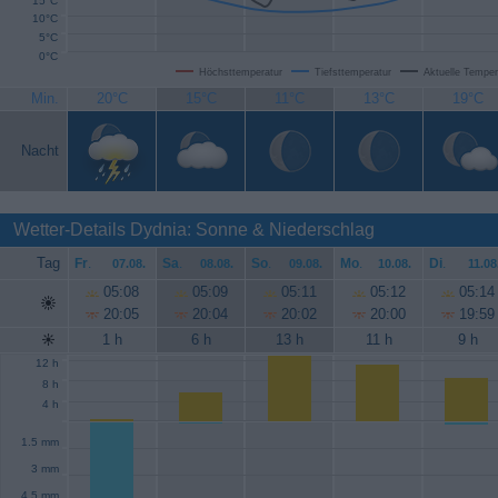
15°C
10°C
5°C
0°C
Höchsttemperatur
Tiefsttemperatur
Aktuelle Temper
Min.
20°C
15°C
11°C
13°C
19°C
Nacht
Wetter-Details Dydnia: Sonne & Niederschlag
Tag
Fr
.
Sa
.
So
.
Mo
.
Di
.
07.08.
08.08.
09.08.
10.08.
11.08
05:08
05:09
05:11
05:12
05:14
20:05
20:04
20:02
20:00
19:59
1 h
6 h
13 h
11 h
9 h
12 h
8 h
4 h
1.5 mm
3 mm
4.5 mm