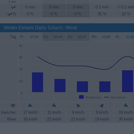
1 mm
0 mm
0 mm
0 mm
0.3 mm
< 0.1 m
%
0 %
0 %
0 %
35 %
15 %
Wetter-Details Dęby Szlach.: Wind
Tag
Fr
.
Sa
.
So
.
Mo
.
Di
.
07.08.
08.08.
09.08.
10.08.
11.08
40
30
20
10
0
Windgeschw.
Spitzenböen
Geschw.
17 km/h
11 km/h
9 km/h
9 km/h
19 km/h
Böen
30 km/h
22 km/h
22 km/h
19 km/h
30 km/h