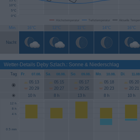
15°C
10°C
5°C
0°C
Höchsttemperatur
Tiefsttemperatur
Aktuelle Temper
Min.
16°C
12°C
11°C
14°C
16°C
Nacht
Wetter-Details Dęby Szlach.: Sonne & Niederschlag
Tag
Fr
.
Sa
.
So
.
Mo
.
Di
.
07.08.
08.08.
09.08.
10.08.
11.08
05:13
05:15
05:17
05:18
05:20
20:29
20:27
20:25
20:23
20:21
10 h
8 h
13 h
8 h
10 h
12 h
8 h
4 h
0.5 mm