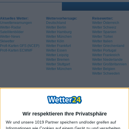
Aktuelles Wetter:
Wettervorhersage:
Reisewetter:
Unwetterwarnungen
Deutschland
Wetter Österreich
Wetter-Radar
Wetter Berlin
Wetter Schweiz
Satellitenbilder
Wetter Hamburg
Wetter Spanien
Wetter-News
Wetter München
Wetter Türkei
Skiwetter
Wetter Köln
Wetter Italien
Profi-Karten GFS (NCEP)
Wetter Frankfurt
Wetter Griechenland
Profi-Karten ECMWF
Wetter Essen
Wetter Portugal
Wetter Leipzig
Wetter Frankreich
Wetter Bremen
Wetter Niederlande
Wetter Stuttgart
Wetter Großbritannien
Wetter München
Wetter Belgien
Wetter Schweden
Wir respektieren Ihre Privatsphäre
Wir und unsere 1019 Partner speichern und/oder greifen auf
Informationen wie Cookies auf einem Gerät zu und verarbeiten