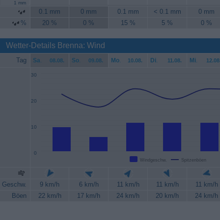
1 mm
0.1 mm
0 mm
0.1 mm
< 0.1 mm
0 mm
%
20 %
0 %
15 %
5 %
0 %
Wetter-Details Brenna: Wind
Tag
Sa
.
So
.
Mo
.
Di
.
Mi
.
08.08.
09.08.
10.08.
11.08.
12.08
30
20
10
0
Windgeschw.
Spitzenböen
Geschw.
9 km/h
6 km/h
11 km/h
11 km/h
11 km/h
Böen
22 km/h
17 km/h
24 km/h
20 km/h
24 km/h