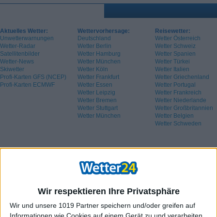
Aktuelles Wetter:
Wettervorhersage:
Reisewetter:
Unwetterwarnungen
Deutschland
Wetter Österreich
Wetter-Radar
Wetter Berlin
Wetter Schweiz
Satellitenbilder
Wetter Hamburg
Wetter Spanien
Wetter-News
Wetter München
Wetter Türkei
Skiwetter
Wetter Köln
Wetter Italien
Profi-Karten GFS (NCEP)
Wetter Frankfurt
Wetter Griechenland
Profi-Karten ECMWF
Wetter Essen
Wetter Portugal
Wetter Leipzig
Wetter Frankreich
Wetter Bremen
Wetter Niederlande
Wetter Stuttgart
Wetter Großbritannien
Wetter München
Wetter Belgien
Wetter Schweden
Wir respektieren Ihre Privatsphäre
Wir und unsere 1019 Partner speichern und/oder greifen auf
Informationen wie Cookies auf einem Gerät zu und verarbeiten