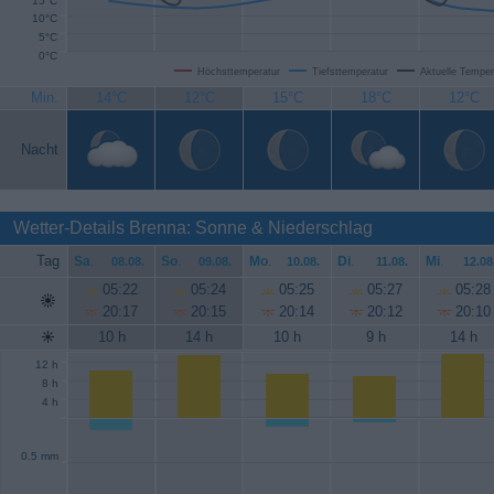
15°C
10°C
5°C
0°C
Höchsttemperatur
Tiefsttemperatur
Aktuelle Temper
Min.
14°C
12°C
15°C
18°C
12°C
Nacht
Wetter-Details Brenna: Sonne & Niederschlag
Tag
Sa
.
So
.
Mo
.
Di
.
Mi
.
08.08.
09.08.
10.08.
11.08.
12.08
05:22
05:24
05:25
05:27
05:28
20:17
20:15
20:14
20:12
20:10
10 h
14 h
10 h
9 h
14 h
12 h
8 h
4 h
0.5 mm