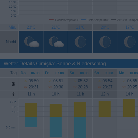
15°C
10°C
5°C
0°C
Höchsttemperatur
Tiefsttemperatur
Aktuelle Temper
Min.
23°C
21°C
21°C
20°C
17°C
Nacht
Wetter-Details Cimişlia: Sonne & Niederschlag
Tag
Do
.
Fr
.
Sa
.
So
.
Mo
.
06.08.
07.08.
08.08.
09.08.
10.08
05:50
05:51
05:52
05:54
05:55
20:31
20:30
20:28
20:27
20:25
11 h
10 h
11 h
12 h
14 h
12 h
8 h
4 h
0.5 mm