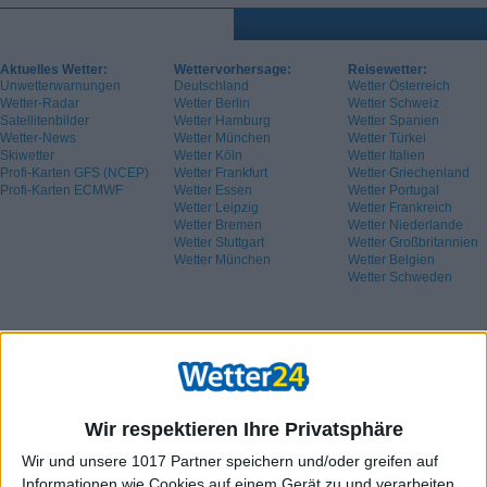
Aktuelles Wetter:
Wettervorhersage:
Reisewetter:
Unwetterwarnungen
Deutschland
Wetter Österreich
Wetter-Radar
Wetter Berlin
Wetter Schweiz
Satellitenbilder
Wetter Hamburg
Wetter Spanien
Wetter-News
Wetter München
Wetter Türkei
Skiwetter
Wetter Köln
Wetter Italien
Profi-Karten GFS (NCEP)
Wetter Frankfurt
Wetter Griechenland
Profi-Karten ECMWF
Wetter Essen
Wetter Portugal
Wetter Leipzig
Wetter Frankreich
Wetter Bremen
Wetter Niederlande
Wetter Stuttgart
Wetter Großbritannien
Wetter München
Wetter Belgien
Wetter Schweden
Wir respektieren Ihre Privatsphäre
Wir und unsere 1017 Partner speichern und/oder greifen auf
Informationen wie Cookies auf einem Gerät zu und verarbeiten