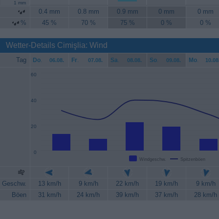
1 mm
0.4 mm
0.8 mm
0.9 mm
0 mm
0 mm
%
45 %
70 %
75 %
0 %
0 %
Wetter-Details Cimişlia: Wind
Tag
Do
.
Fr
.
Sa
.
So
.
Mo
.
06.08.
07.08.
08.08.
09.08.
10.08
60
40
20
0
Windgeschw.
Spitzenböen
Geschw.
13 km/h
9 km/h
22 km/h
19 km/h
9 km/h
Böen
31 km/h
24 km/h
39 km/h
37 km/h
28 km/h