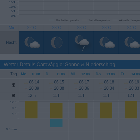
15°C
10°C
5°C
0°C
Höchsttemperatur
Tiefsttemperatur
Aktuelle Temper
Min.
22°C
23°C
23°C
23°C
24°C
Nacht
Wetter-Details Caravággio: Sonne & Niederschlag
Tag
Mo
.
Di
.
Mi
.
Do
.
Fr
.
10.08.
11.08.
12.08.
13.08.
14.08
06:14
06:15
06:17
06:18
06:19
20:39
20:38
20:36
20:34
20:33
12 h
11 h
11 h
11 h
12 h
12 h
8 h
4 h
0.5 mm