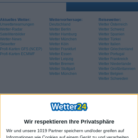
Aktuelles Wetter:
Wettervorhersage:
Reisewetter:
Unwetterwarnungen
Deutschland
Wetter Österreich
Wetter-Radar
Wetter Berlin
Wetter Schweiz
Satellitenbilder
Wetter Hamburg
Wetter Spanien
Wetter-News
Wetter München
Wetter Türkei
Skiwetter
Wetter Köln
Wetter Italien
Profi-Karten GFS (NCEP)
Wetter Frankfurt
Wetter Griechenland
Profi-Karten ECMWF
Wetter Essen
Wetter Portugal
Wetter Leipzig
Wetter Frankreich
Wetter Bremen
Wetter Niederlande
Wetter Stuttgart
Wetter Großbritannien
Wetter München
Wetter Belgien
Wetter Schweden
Wir respektieren Ihre Privatsphäre
Wir und unsere 1019 Partner speichern und/oder greifen auf
Informationen wie Cookies auf einem Gerät zu und verarbeiten