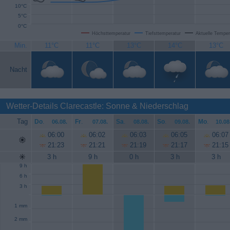
10°C
5°C
0°C
Höchsttemperatur
Tiefsttemperatur
Aktuelle Temper
Min.
11°C
11°C
13°C
14°C
13°C
Nacht
Wetter-Details Clarecastle: Sonne & Niederschlag
Tag
Do
.
Fr
.
Sa
.
So
.
Mo
.
06.08.
07.08.
08.08.
09.08.
10.08
06:00
06:02
06:03
06:05
06:07
21:23
21:21
21:19
21:17
21:15
3 h
9 h
0 h
3 h
3 h
9 h
6 h
3 h
1 mm
2 mm