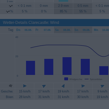
3 mm
< 0.1 mm
0 mm
2.9 mm
0.5 mm
< 0.1 m
%
5 %
0 %
85 %
55 %
5 %
Wetter-Details Clarecastle: Wind
Tag
Do
.
Fr
.
Sa
.
So
.
Mo
.
06.08.
07.08.
08.08.
09.08.
10.08
40
20
0
Windgeschw.
Spitzenböen
Geschw.
15 km/h
17 km/h
19 km/h
17 km/h
9 km/h
Böen
28 km/h
31 km/h
31 km/h
30 km/h
19 km/h