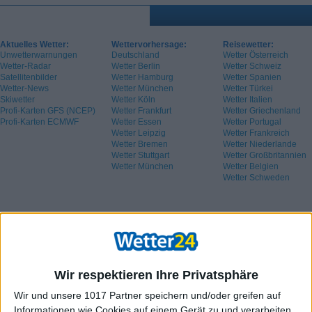
Aktuelles Wetter:
Wettervorhersage:
Reisewetter:
Unwetterwarnungen
Deutschland
Wetter Österreich
Wetter-Radar
Wetter Berlin
Wetter Schweiz
Satellitenbilder
Wetter Hamburg
Wetter Spanien
Wetter-News
Wetter München
Wetter Türkei
Skiwetter
Wetter Köln
Wetter Italien
Profi-Karten GFS (NCEP)
Wetter Frankfurt
Wetter Griechenland
Profi-Karten ECMWF
Wetter Essen
Wetter Portugal
Wetter Leipzig
Wetter Frankreich
Wetter Bremen
Wetter Niederlande
Wetter Stuttgart
Wetter Großbritannien
Wetter München
Wetter Belgien
Wetter Schweden
Wir respektieren Ihre Privatsphäre
Wir und unsere 1017 Partner speichern und/oder greifen auf
Informationen wie Cookies auf einem Gerät zu und verarbeiten