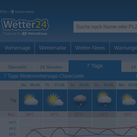
RSS
|
Deutschland
Vorhersage
Wetterradar
Wetter-News
Warnunge
7 Tage
Übersicht
24 Stunden
14
7 Tage Wettervorhersage Clarecastle
Do
.
06.08.
Fr
.
07.08.
Sa
.
08.08.
So
.
09.08.
Mo
.
10.08
Tag
Max.
18°C
20°C
20°C
19°C
20°C
25°C
20°C
15°C