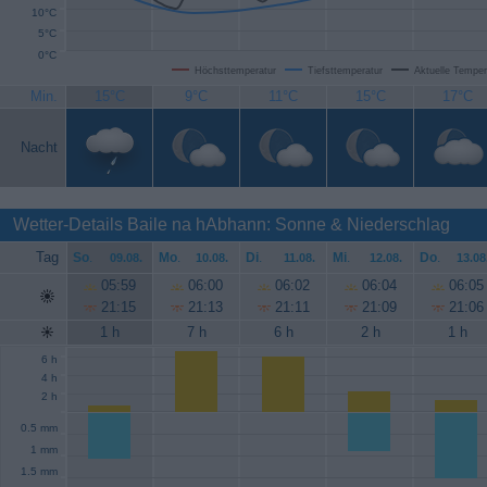
10°C
5°C
0°C
Höchsttemperatur
Tiefsttemperatur
Aktuelle Temper
Min.
15°C
9°C
11°C
15°C
17°C
Nacht
Wetter-Details Baile na hAbhann: Sonne & Niederschlag
Tag
So
.
Mo
.
Di
.
Mi
.
Do
.
09.08.
10.08.
11.08.
12.08.
13.08
05:59
06:00
06:02
06:04
06:05
21:15
21:13
21:11
21:09
21:06
1 h
7 h
6 h
2 h
1 h
6 h
4 h
2 h
0.5 mm
1 mm
1.5 mm