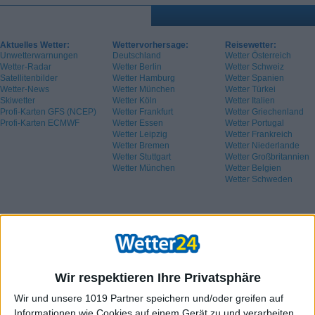
Aktuelles Wetter:
Wettervorhersage:
Reisewetter:
Unwetterwarnungen
Deutschland
Wetter Österreich
Wetter-Radar
Wetter Berlin
Wetter Schweiz
Satellitenbilder
Wetter Hamburg
Wetter Spanien
Wetter-News
Wetter München
Wetter Türkei
Skiwetter
Wetter Köln
Wetter Italien
Profi-Karten GFS (NCEP)
Wetter Frankfurt
Wetter Griechenland
Profi-Karten ECMWF
Wetter Essen
Wetter Portugal
Wetter Leipzig
Wetter Frankreich
Wetter Bremen
Wetter Niederlande
Wetter Stuttgart
Wetter Großbritannien
Wetter München
Wetter Belgien
Wetter Schweden
Wir respektieren Ihre Privatsphäre
Wir und unsere 1019 Partner speichern und/oder greifen auf
Informationen wie Cookies auf einem Gerät zu und verarbeiten