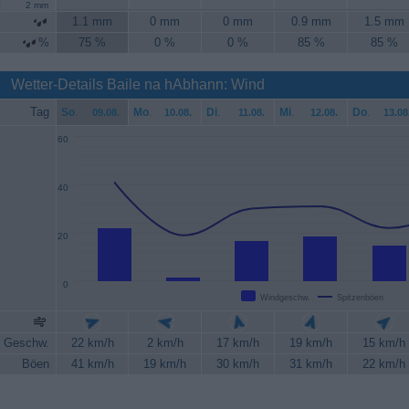
2 mm
1.1 mm
0 mm
0 mm
0.9 mm
1.5 mm
%
75 %
0 %
0 %
85 %
85 %
Wetter-Details Baile na hAbhann: Wind
Tag
So
.
Mo
.
Di
.
Mi
.
Do
.
09.08.
10.08.
11.08.
12.08.
13.08
60
40
20
0
Windgeschw.
Spitzenböen
Geschw.
22 km/h
2 km/h
17 km/h
19 km/h
15 km/h
Böen
41 km/h
19 km/h
30 km/h
31 km/h
22 km/h