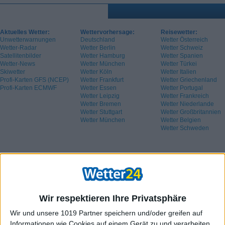
Aktuelles Wetter:
Wettervorhersage:
Reisewetter:
Unwetterwarnungen
Deutschland
Wetter Österreich
Wetter-Radar
Wetter Berlin
Wetter Schweiz
Satellitenbilder
Wetter Hamburg
Wetter Spanien
Wetter-News
Wetter München
Wetter Türkei
Skiwetter
Wetter Köln
Wetter Italien
Profi-Karten GFS (NCEP)
Wetter Frankfurt
Wetter Griechenland
Profi-Karten ECMWF
Wetter Essen
Wetter Portugal
Wetter Leipzig
Wetter Frankreich
Wetter Bremen
Wetter Niederlande
Wetter Stuttgart
Wetter Großbritannien
Wetter München
Wetter Belgien
Wetter Schweden
Wir respektieren Ihre Privatsphäre
Wir und unsere 1019 Partner speichern und/oder greifen auf
Informationen wie Cookies auf einem Gerät zu und verarbeiten