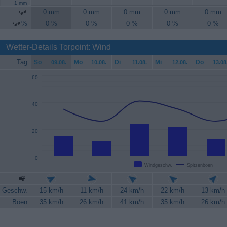
1 mm
0 mm
0 mm
0 mm
0 mm
0 mm
%
0 %
0 %
0 %
0 %
0 %
Wetter-Details Torpoint: Wind
Tag
So
.
Mo
.
Di
.
Mi
.
Do
.
09.08.
10.08.
11.08.
12.08.
13.08
60
40
20
0
Windgeschw.
Spitzenböen
Geschw.
15 km/h
11 km/h
24 km/h
22 km/h
13 km/h
Böen
35 km/h
26 km/h
41 km/h
35 km/h
26 km/h