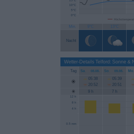
15°C
10°C
5°C
0°C
Höchsttemperat
Min.
9°C
13°C
Nacht
Wetter-Details Telford: Sonne &
Tag
Sa
.
So
.
Mo
.
08.08.
09.08.
05:38
05:39
20:52
20:51
9 h
7 h
12 h
8 h
4 h
0.5 mm