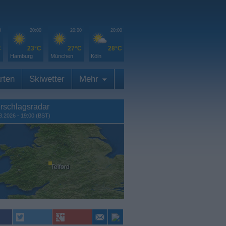
0
20:00
20:00
20:00
C
23°C
27°C
28°C
Hamburg
München
Köln
rten
Skiwetter
Mehr
rschlagsradar
8.2026 - 19:00 (BST)
Telford