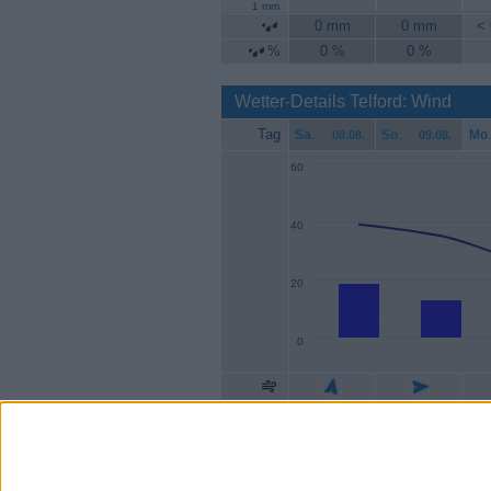
1 mm
0 mm
0 mm
<
%
0 %
0 %
Wetter-Details Telford: Wind
Tag
Sa
.
So
.
Mo
.
08.08.
09.08.
60
40
20
0
Geschw.
19 km/h
13 km/h
1
Böen
39 km/h
35 km/h
2