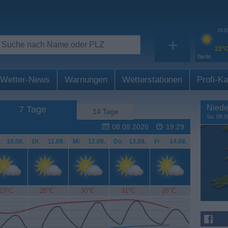
20:0
+
22°
Berlin
Wetter-News
Warnungen
Wetterstationen
Profi-Ka
Niede
7 Tage
14 Tage
Sa. 08.0
08.08.2026
19:29
.
10.08.
Di
.
11.08.
Mi
.
12.08.
Do
.
13.08.
Fr
.
14.08.
23°C
28°C
30°C
31°C
26°C