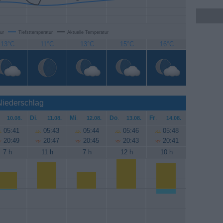
ur
Tiefsttemperatur
Aktuelle Temperatur
13°C
11°C
13°C
15°C
16°C
 Niederschlag
Di
.
Mi
.
Do
.
Fr
.
10.08.
11.08.
12.08.
13.08.
14.08.
05:41
05:43
05:44
05:46
05:48
20:49
20:47
20:45
20:43
20:41
7 h
11 h
7 h
12 h
10 h