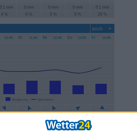
 0.1 mm
0 mm
0 mm
0 mm
0.1 mm
4 %
0 %
0 %
0 %
20 %
Di
.
Mi
.
Do
.
Fr
.
10.08.
11.08.
12.08.
13.08.
14.08.
Windgeschw.
Spitzenböen
3 km/h
17 km/h
17 km/h
11 km/h
13 km/h
8 km/h
28 km/h
30 km/h
26 km/h
33 km/h