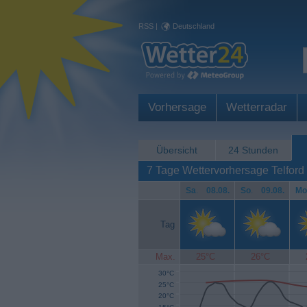
RSS
|
Deutschland
Vorhersage
Wetterradar
Übersicht
24 Stunden
7 Tage Wettervorhersage Telford
Sa
.
08.08.
So
.
09.08.
Mo
Tag
Max.
25°C
26°C
30°C
25°C
20°C