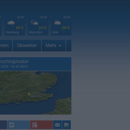
0
05:00
05:00
05:00
C
19°C
21°C
20°C
Hamburg
München
Köln
rten
Skiwetter
Mehr
rschlagsradar
8.2026 - 10:45 (BST)
Staines