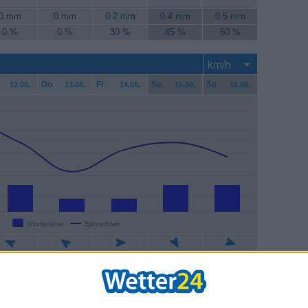
0 mm
0 mm
0.2 mm
0.4 mm
0.5 mm
0 %
0 %
30 %
45 %
60 %
Do
.
Fr
.
Sa
.
So
.
12.08.
13.08.
14.08.
15.08.
16.08.
Windgeschw.
Spitzenböen
7 km/h
4 km/h
4 km/h
7 km/h
7 km/h
9 km/h
11 km/h
17 km/h
19 km/h
15 km/h