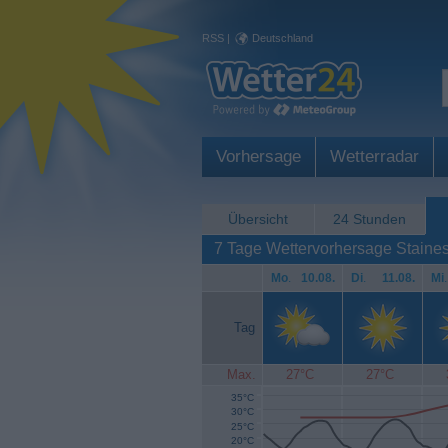
RSS
|
Deutschland
Vorhersage
Wetterradar
Übersicht
24 Stunden
7 Tage Wettervorhersage Staine
Mo
.
10.08.
Di
.
11.08.
Mi
.
Tag
Max.
27°C
27°C
35°C
30°C
25°C
20°C