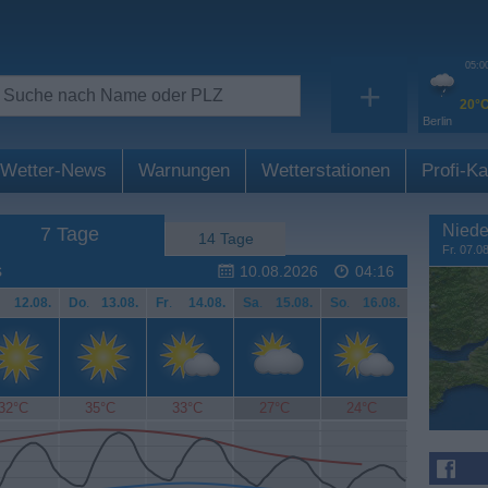
05:0
+
20°
Berlin
Wetter-News
Warnungen
Wetterstationen
Profi-Ka
Niede
7 Tage
14 Tage
Fr. 07.0
s
10.08.2026
04:16
12.08.
Do
.
13.08.
Fr
.
14.08.
Sa
.
15.08.
So
.
16.08.
32°C
35°C
33°C
27°C
24°C