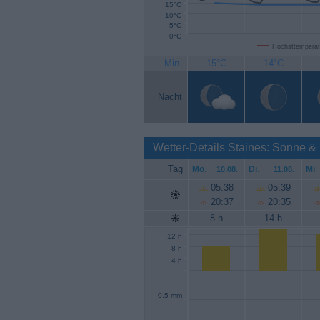
15°C
10°C
5°C
0°C
Höchsttemperat
Min.
15°C
14°C
Nacht
Wetter-Details Staines: Sonne &
Tag
Mo
.
Di
.
Mi
.
10.08.
11.08.
05:38
05:39
20:37
20:35
8 h
14 h
12 h
8 h
4 h
0.5 mm