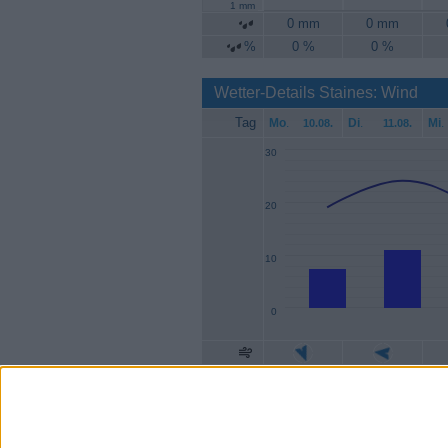
1 mm
0 mm
0 mm
%
0 %
0 %
Wetter-Details Staines: Wind
Tag
Mo
.
Di
.
Mi
.
10.08.
11.08.
30
20
10
0
Geschw.
7 km/h
11 km/h
Böen
19 km/h
24 km/h
1