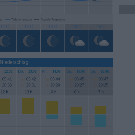
ur
Tiefsttemperatur
Aktuelle Temperatur
14°C
16°C
18°C
16°C
15°C
 Niederschlag
Do
.
Fr
.
Sa
.
So
.
12.08.
13.08.
14.08.
15.08.
16.08.
05:41
05:42
05:44
05:45
05:47
20:33
20:31
20:29
20:27
20:25
12 h
13 h
10 h
6 h
7 h