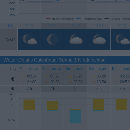
10°C
5°C
0°C
Höchsttemperatur
Tiefsttemperatur
Aktuelle Temper
Min.
11°C
11°C
15°C
11°C
11°C
Nacht
Wetter-Details Gateshead: Sonne & Niederschlag
Tag
Fr
.
Sa
.
So
.
Mo
.
Di
.
07.08.
08.08.
09.08.
10.08.
11.08
05:24
05:26
05:27
05:29
05:31
21:00
20:58
20:56
20:54
20:52
7 h
7 h
1 h
8 h
8 h
12 h
8 h
4 h
0.5 mm