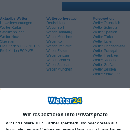
Aktuelles Wetter:
Wettervorhersage:
Reisewetter:
Unwetterwarnungen
Deutschland
Wetter Österreich
Wetter-Radar
Wetter Berlin
Wetter Schweiz
Satellitenbilder
Wetter Hamburg
Wetter Spanien
Wetter-News
Wetter München
Wetter Türkei
Skiwetter
Wetter Köln
Wetter Italien
Profi-Karten GFS (NCEP)
Wetter Frankfurt
Wetter Griechenland
Profi-Karten ECMWF
Wetter Essen
Wetter Portugal
Wetter Leipzig
Wetter Frankreich
Wetter Bremen
Wetter Niederlande
Wetter Stuttgart
Wetter Großbritannien
Wetter München
Wetter Belgien
Wetter Schweden
Wir respektieren Ihre Privatsphäre
Wir und unsere 1019 Partner speichern und/oder greifen auf
Informationen wie Cookies auf einem Gerät zu und verarbeiten