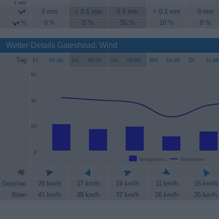
1 mm
0 mm
< 0.1 mm
0.5 mm
< 0.1 mm
0 mm
%
0 %
5 %
55 %
10 %
0 %
Wetter-Details Gateshead: Wind
Tag
Fr
.
Sa
.
So
.
Mo
.
Di
.
07.08.
08.08.
09.08.
10.08.
11.08
60
40
20
0
Windgeschw.
Spitzenböen
Geschw.
20 km/h
17 km/h
19 km/h
11 km/h
15 km/h
Böen
41 km/h
39 km/h
37 km/h
26 km/h
35 km/h