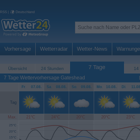
RSS
|
Deutschland
Vorhersage
Wetterradar
Wetter-News
Warnunge
7 Tage
Übersicht
24 Stunden
14
7 Tage Wettervorhersage Gateshead
Fr
.
07.08.
Sa
.
08.08.
So
.
09.08.
Mo
.
10.08.
Di
.
11.08
Tag
Max.
21°C
24°C
20°C
20°C
23°C
25°C
20°C
15°C