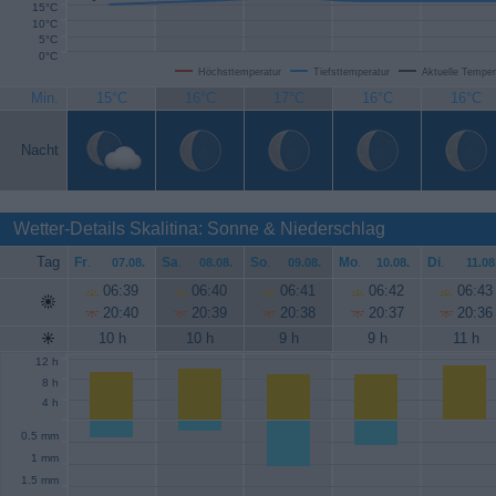
15°C
10°C
5°C
0°C
Höchsttemperatur
Tiefsttemperatur
Aktuelle Temper
Min.
15°C
16°C
17°C
16°C
16°C
Nacht
Wetter-Details Skalitina: Sonne & Niederschlag
Tag
Fr
.
Sa
.
So
.
Mo
.
Di
.
07.08.
08.08.
09.08.
10.08.
11.08
06:39
06:40
06:41
06:42
06:43
20:40
20:39
20:38
20:37
20:36
10 h
10 h
9 h
9 h
11 h
12 h
8 h
4 h
0.5 mm
1 mm
1.5 mm