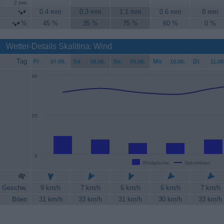
2 mm
0.4 mm
0.3 mm
1.1 mm
0.6 mm
0 mm
%
45 %
35 %
75 %
60 %
0 %
Wetter-Details Skalitina: Wind
Tag
Fr
.
Sa
.
So
.
Mo
.
Di
.
07.08.
08.08.
09.08.
10.08.
11.08
40
20
0
Windgeschw.
Spitzenböen
Geschw.
9 km/h
7 km/h
6 km/h
6 km/h
7 km/h
Böen
31 km/h
33 km/h
31 km/h
30 km/h
33 km/h