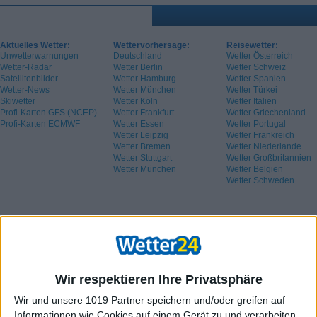
Aktuelles Wetter:
Wettervorhersage:
Reisewetter:
Unwetterwarnungen
Deutschland
Wetter Österreich
Wetter-Radar
Wetter Berlin
Wetter Schweiz
Satellitenbilder
Wetter Hamburg
Wetter Spanien
Wetter-News
Wetter München
Wetter Türkei
Skiwetter
Wetter Köln
Wetter Italien
Profi-Karten GFS (NCEP)
Wetter Frankfurt
Wetter Griechenland
Profi-Karten ECMWF
Wetter Essen
Wetter Portugal
Wetter Leipzig
Wetter Frankreich
Wetter Bremen
Wetter Niederlande
Wetter Stuttgart
Wetter Großbritannien
Wetter München
Wetter Belgien
Wetter Schweden
Wir respektieren Ihre Privatsphäre
Wir und unsere 1019 Partner speichern und/oder greifen auf
Informationen wie Cookies auf einem Gerät zu und verarbeiten