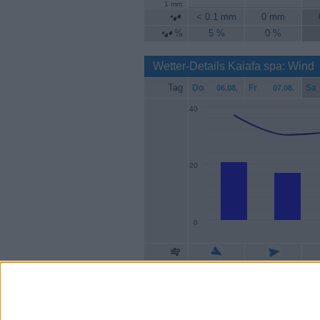
1 mm
< 0.1 mm
0 mm
%
5 %
0 %
Wetter-Details Kaiafa spa: Wind
Tag
Do
.
Fr
.
Sa
.
06.08.
07.08.
40
20
0
Geschw.
20 km/h
17 km/h
1
Böen
37 km/h
30 km/h
3