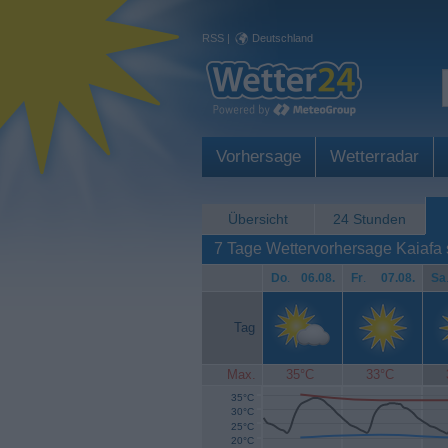
RSS
|
Deutschland
Vorhersage
Wetterradar
Übersicht
24 Stunden
7 Tage Wettervorhersage Kaiafa
Do
.
06.08.
Fr
.
07.08.
Sa
Tag
Max.
35°C
33°C
35°C
30°C
25°C
20°C