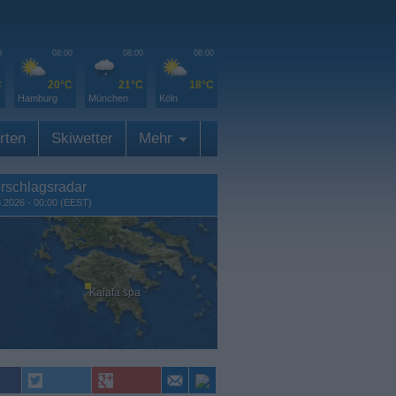
0
08:00
08:00
08:00
C
20°C
21°C
18°C
Hamburg
München
Köln
rten
Skiwetter
Mehr
rschlagsradar
8.2026 - 00:00 (EEST)
Kaiafa spa