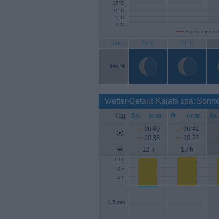
15°C
10°C
5°C
0°C
Höchsttemperat
Min.
20°C
21°C
Nacht
Wetter-Details Kaiafa spa: Sonn
Tag
Do
.
Fr
.
Sa
.
06.08.
07.08.
06:40
06:41
20:38
20:37
12 h
13 h
12 h
8 h
4 h
0.5 mm