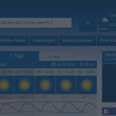
08:0
+
21°
Berlin
Wetter-News
Warnungen
Wetterstationen
Profi-Ka
Niede
7 Tage
14 Tage
Fr. 07.0
 spa
06.08.2026
09:46
.
08.08.
So
.
09.08.
Mo
.
10.08.
Di
.
11.08.
Mi
.
12.08.
33°C
36°C
36°C
36°C
35°C