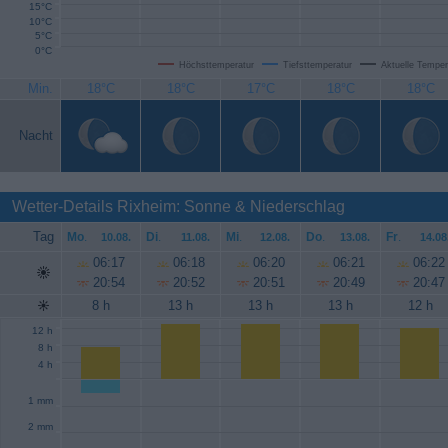
15°C
10°C
5°C
0°C
Höchsttemperatur
Tiefsttemperatur
Aktuelle Temper
Min.
18°C
18°C
17°C
18°C
18°C
Nacht
Wetter-Details Rixheim: Sonne & Niederschlag
Tag
Mo
.
Di
.
Mi
.
Do
.
Fr
.
10.08.
11.08.
12.08.
13.08.
14.08
06:17
06:18
06:20
06:21
06:22
20:54
20:52
20:51
20:49
20:47
8 h
13 h
13 h
13 h
12 h
12 h
8 h
4 h
1 mm
2 mm