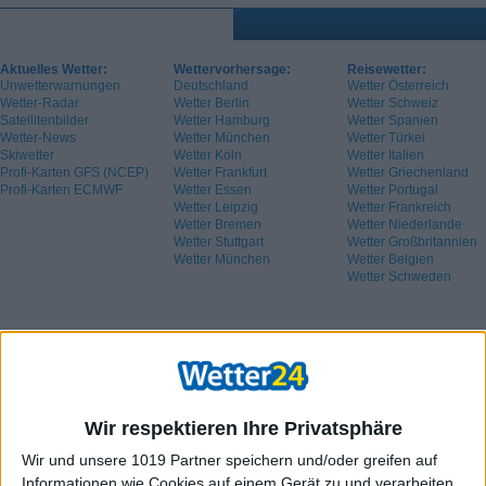
Aktuelles Wetter:
Wettervorhersage:
Reisewetter:
Unwetterwarnungen
Deutschland
Wetter Österreich
Wetter-Radar
Wetter Berlin
Wetter Schweiz
Satellitenbilder
Wetter Hamburg
Wetter Spanien
Wetter-News
Wetter München
Wetter Türkei
Skiwetter
Wetter Köln
Wetter Italien
Profi-Karten GFS (NCEP)
Wetter Frankfurt
Wetter Griechenland
Profi-Karten ECMWF
Wetter Essen
Wetter Portugal
Wetter Leipzig
Wetter Frankreich
Wetter Bremen
Wetter Niederlande
Wetter Stuttgart
Wetter Großbritannien
Wetter München
Wetter Belgien
Wetter Schweden
Wir respektieren Ihre Privatsphäre
Wir und unsere 1019 Partner speichern und/oder greifen auf
Informationen wie Cookies auf einem Gerät zu und verarbeiten