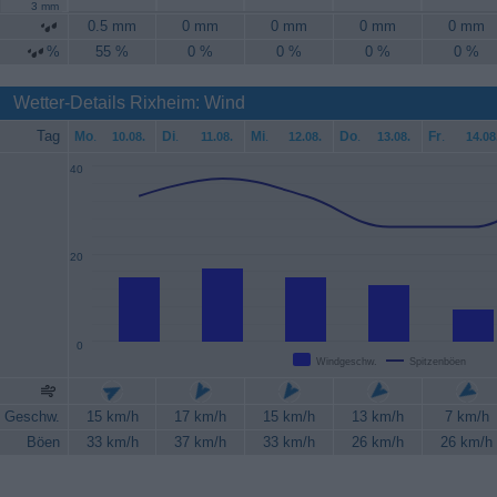
3 mm
0.5 mm
0 mm
0 mm
0 mm
0 mm
%
55 %
0 %
0 %
0 %
0 %
Wetter-Details Rixheim: Wind
Tag
Mo
.
Di
.
Mi
.
Do
.
Fr
.
10.08.
11.08.
12.08.
13.08.
14.08
40
20
0
Windgeschw.
Spitzenböen
Geschw.
15 km/h
17 km/h
15 km/h
13 km/h
7 km/h
Böen
33 km/h
37 km/h
33 km/h
26 km/h
26 km/h