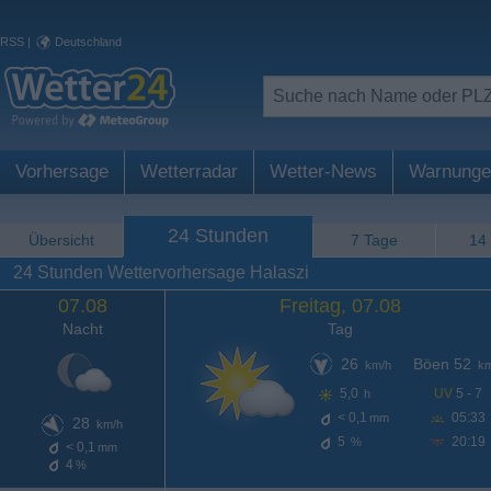
RSS
|
Deutschland
Vorhersage
Wetterradar
Wetter-News
Warnunge
24 Stunden
Übersicht
7 Tage
14
24 Stunden Wettervorhersage Halaszi
07.08
Freitag, 07.08
Nacht
Tag
26
Böen 52
km/h
km
5,0
UV
5 - 7
h
< 0,1
05:33
mm
28
km/h
5
20:19
%
< 0,1
mm
4
%