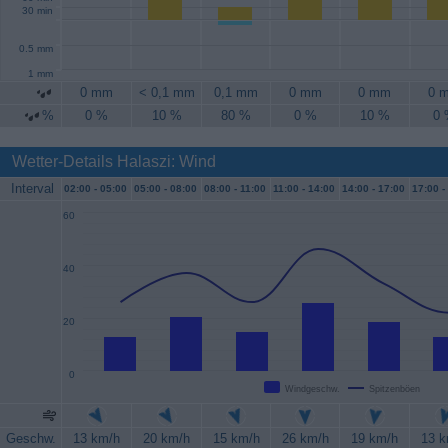
30 min
0.5 mm
1 mm
0 mm
< 0,1 mm
0,1 mm
0 mm
0 mm
0 
%
0 %
10 %
80 %
0 %
10 %
0
Wetter-Details Halaszi: Wind
Interval
02:00 -
05:00
05:00 -
08:00
08:00 -
11:00
11:00 -
14:00
14:00 -
17:00
17:00 -
60
40
20
0
Windgeschw.
Spitzenböen
Geschw.
13 km/h
20 km/h
15 km/h
26 km/h
19 km/h
13 k