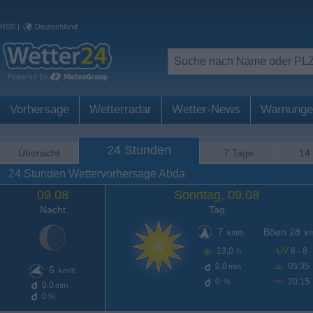
RSS
|
Deutschland
Vorhersage
Wetterradar
Wetter-News
Warnunge
24 Stunden
Übersicht
7 Tage
14
24 Stunden Wettervorhersage Abda
09.08
Sonntag, 09.08
Nacht
Tag
7
Böen 28
km/h
km
13,0
UV
8 - 8
h
0.0
05:35
mm
6
km/h
0
20:15
%
0.0
mm
0
%