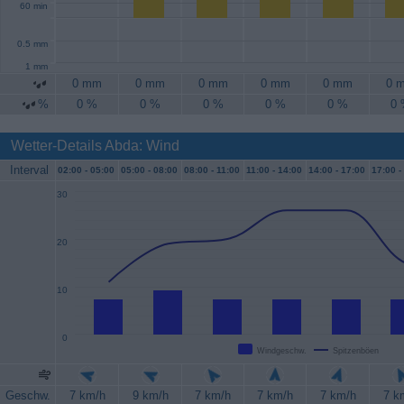
60 min
0.5 mm
1 mm
0 mm
0 mm
0 mm
0 mm
0 mm
0 
%
0 %
0 %
0 %
0 %
0 %
0
Wetter-Details Abda: Wind
Interval
02:00 -
05:00
05:00 -
08:00
08:00 -
11:00
11:00 -
14:00
14:00 -
17:00
17:00 -
30
20
10
0
Windgeschw.
Spitzenböen
Geschw.
7 km/h
9 km/h
7 km/h
7 km/h
7 km/h
7 k