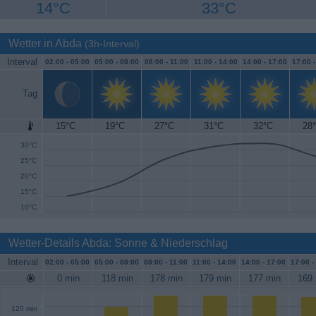
14°C
33°C
Wetter in Abda
(3h-Interval)
Interval
02:00 -
05:00
05:00 -
08:00
08:00 -
11:00
11:00 -
14:00
14:00 -
17:00
17:00 
Tag
15°C
19°C
27°C
31°C
32°C
28
35°C
30°C
25°C
20°C
15°C
10°C
Wetter-Details Abda: Sonne & Niederschlag
Interval
02:00 -
05:00
05:00 -
08:00
08:00 -
11:00
11:00 -
14:00
14:00 -
17:00
17:00 -
0 min
118 min
178 min
179 min
177 min
169 
120 min