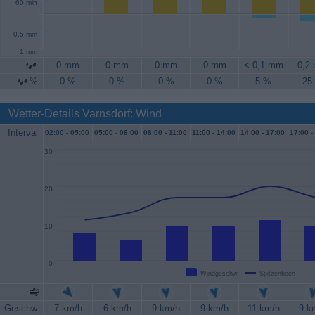
60 min
0.5 mm
1 mm
0 mm
0 mm
0 mm
0 mm
< 0,1 mm
0,2
%
0 %
0 %
0 %
0 %
5 %
25
Wetter-Details Varnsdorf: Wind
Interval
02:00 -
05:00
05:00 -
08:00
08:00 -
11:00
11:00 -
14:00
14:00 -
17:00
17:00 -
30
20
10
0
Windgeschw.
Spitzenböen
Geschw.
7 km/h
6 km/h
9 km/h
9 km/h
11 km/h
9 k