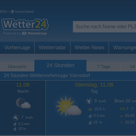
RSS
|
Deutschland
Vorhersage
Wetterradar
Wetter-News
Warnunge
24 Stunden
Übersicht
7 Tage
14
24 Stunden Wettervorhersage Varnsdorf
11.08
Dienstag, 11.08
Nacht
Tag
9
Böen 20
km/h
km
10,0
UV
7 - 7
h
0.2
05:40
mm
7
km/h
25
20:33
%
0.1
mm
20
%