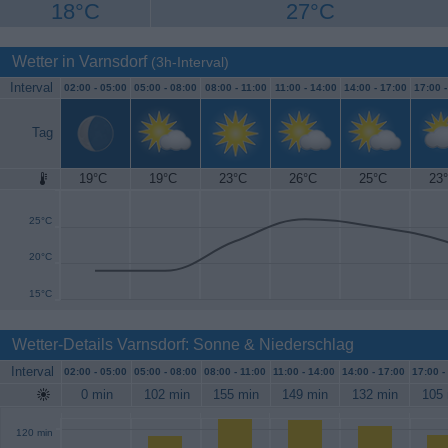
18°C
27°C
Wetter in Varnsdorf
(3h-Interval)
Interval
02:00 -
05:00
05:00 -
08:00
08:00 -
11:00
11:00 -
14:00
14:00 -
17:00
17:00 
Tag
19°C
19°C
23°C
26°C
25°C
23
30°C
25°C
20°C
15°C
Wetter-Details Varnsdorf: Sonne & Niederschlag
Interval
02:00 -
05:00
05:00 -
08:00
08:00 -
11:00
11:00 -
14:00
14:00 -
17:00
17:00 -
0 min
102 min
155 min
149 min
132 min
105 
120 min