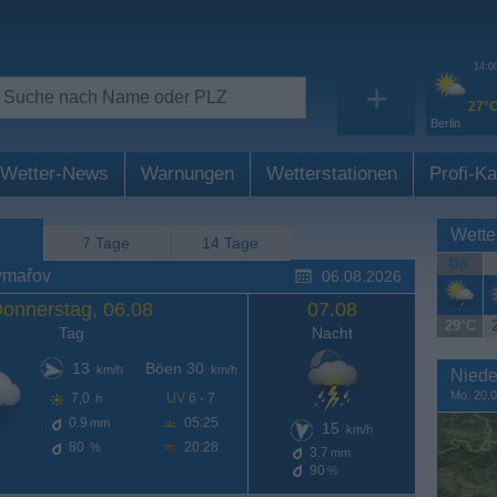
14:0
+
27°
Berlin
Wetter-News
Warnungen
Wetterstationen
Profi-Ka
Wette
7 Tage
14 Tage
Do.
ýmařov
06.08.2026
onnerstag, 06.08
07.08
29°C
Tag
Nacht
13
Böen 30
km/h
km/h
Niede
Mo. 20.0
7,0
UV
6 - 7
h
0.9
05:25
mm
15
km/h
80
20:28
%
3.7
mm
90
%