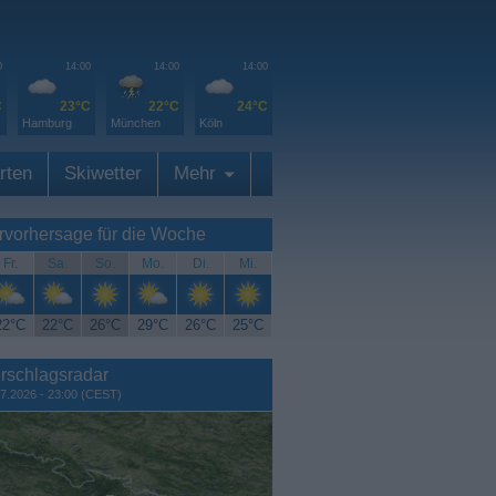
0
14:00
14:00
14:00
C
23°C
22°C
24°C
Hamburg
München
Köln
rten
Skiwetter
Mehr
rvorhersage für die Woche
Fr.
Sa.
So.
Mo.
Di.
Mi.
22°C
22°C
26°C
29°C
26°C
25°C
rschlagsradar
7.2026 - 23:00 (CEST)