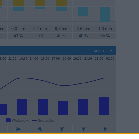
 mm
0,3 mm
0,2 mm
0,3 mm
0,6 mm
1,3 mm
%
40 %
20 %
40 %
40 %
65 %
1:00
11:00 -
14:00
14:00 -
17:00
17:00 -
20:00
20:00 -
23:00
23:00 -
02:00
Windgeschw.
Spitzenböen
/h
13 km/h
13 km/h
11 km/h
13 km/h
15 km/h