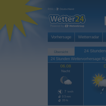
RSS
|
Deutschland
Vorhersage
Wetterradar
24 Stunden
Übersicht
24 Stunden Wettervorhersage R
06.08
D
Nacht
7
km/h
0.5
mm
35
%