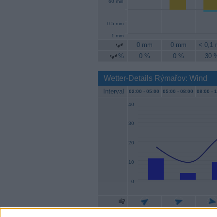
60 min
0.5 mm
1 mm
0 mm
0 mm
< 0,1
%
0 %
0 %
30 
Wetter-Details Rýmařov: Wind
Interval
02:00 -
05:00
05:00 -
08:00
08:00 -
1
40
30
20
10
0
Geschw.
11 km/h
4 km/h
9 km