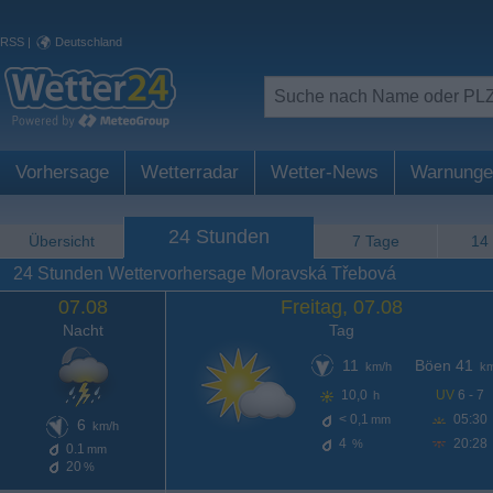
RSS
|
Deutschland
Vorhersage
Wetterradar
Wetter-News
Warnunge
24 Stunden
Übersicht
7 Tage
14
24 Stunden Wettervorhersage Moravská Třebová
07.08
Freitag, 07.08
Nacht
Tag
11
Böen 41
km/h
km
10,0
UV
6 - 7
h
< 0,1
05:30
mm
6
km/h
4
20:28
%
0.1
mm
20
%