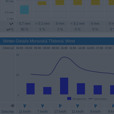
60 min
0.5 mm
1 mm
0,7 mm
< 0,1 mm
0 mm
< 0,1 mm
0 mm
0 
%
90 %
5 %
3 %
0 %
0 %
0
Wetter-Details Moravská Třebová: Wind
Interval
02:00 -
05:00
05:00 -
08:00
08:00 -
11:00
11:00 -
14:00
14:00 -
17:00
17:00 -
40
20
0
Windgeschw.
Spitzenböen
Geschw.
11 km/h
7 km/h
17 km/h
11 km/h
9 km/h
9 k