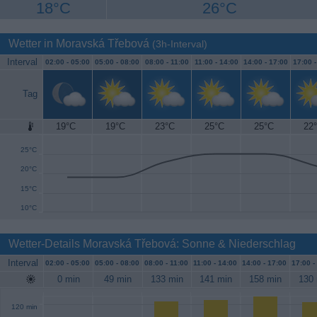
18°C
26°C
Wetter in Moravská Třebová
(3h-Interval)
Interval
02:00 -
05:00
05:00 -
08:00
08:00 -
11:00
11:00 -
14:00
14:00 -
17:00
17:00 
Tag
19°C
19°C
23°C
25°C
25°C
22
30°C
25°C
20°C
15°C
10°C
Wetter-Details Moravská Třebová: Sonne & Niederschlag
Interval
02:00 -
05:00
05:00 -
08:00
08:00 -
11:00
11:00 -
14:00
14:00 -
17:00
17:00 -
0 min
49 min
133 min
141 min
158 min
130 
120 min