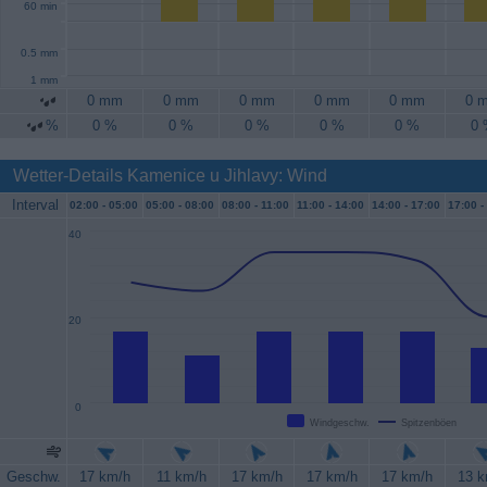
60 min
0.5 mm
1 mm
0 mm
0 mm
0 mm
0 mm
0 mm
0 
%
0 %
0 %
0 %
0 %
0 %
0
Wetter-Details Kamenice u Jihlavy: Wind
Interval
02:00 -
05:00
05:00 -
08:00
08:00 -
11:00
11:00 -
14:00
14:00 -
17:00
17:00 -
40
20
0
Windgeschw.
Spitzenböen
Geschw.
17 km/h
11 km/h
17 km/h
17 km/h
17 km/h
13 k