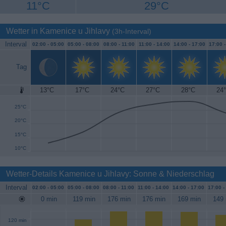
11°C
29°C
Wetter in Kamenice u Jihlavy
(3h-Interval)
Interval
02:00 -
05:00
05:00 -
08:00
08:00 -
11:00
11:00 -
14:00
14:00 -
17:00
17:00 
Tag
13°C
17°C
24°C
27°C
28°C
24
30°C
25°C
20°C
15°C
10°C
Wetter-Details Kamenice u Jihlavy: Sonne & Niederschlag
Interval
02:00 -
05:00
05:00 -
08:00
08:00 -
11:00
11:00 -
14:00
14:00 -
17:00
17:00 -
0 min
119 min
176 min
176 min
169 min
149 
120 min