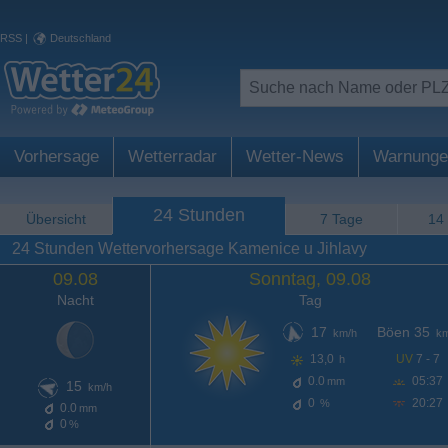
RSS
|
Deutschland
Vorhersage
Wetterradar
Wetter-News
Warnunge
24 Stunden
Übersicht
7 Tage
14
24 Stunden Wettervorhersage Kamenice u Jihlavy
09.08
Sonntag, 09.08
Nacht
Tag
17
Böen 35
km/h
km
13,0
UV
7 - 7
h
0.0
05:37
mm
15
km/h
0
20:27
%
0.0
mm
0
%