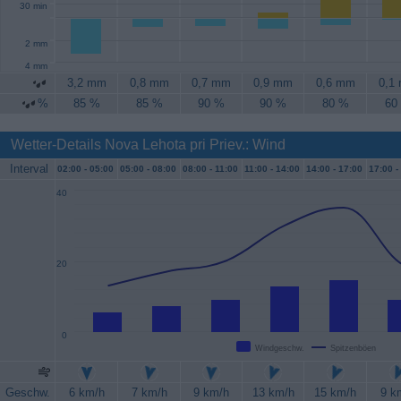
30 min
2 mm
4 mm
3,2 mm
0,8 mm
0,7 mm
0,9 mm
0,6 mm
0,1
%
85 %
85 %
90 %
90 %
80 %
60
Wetter-Details Nova Lehota pri Priev.: Wind
Interval
02:00 -
05:00
05:00 -
08:00
08:00 -
11:00
11:00 -
14:00
14:00 -
17:00
17:00 -
40
20
0
Windgeschw.
Spitzenböen
Geschw.
6 km/h
7 km/h
9 km/h
13 km/h
15 km/h
9 k