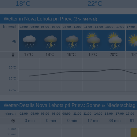
18°C
22°C
Wetter in Nova Lehota pri Priev.
(3h-Interval)
Interval
02:00 -
05:00
05:00 -
08:00
08:00 -
11:00
11:00 -
14:00
14:00 -
17:00
17:00 
Tag
17°C
18°C
19°C
19°C
20°C
18
25°C
20°C
15°C
10°C
Wetter-Details Nova Lehota pri Priev.: Sonne & Niederschlag
Interval
02:00 -
05:00
05:00 -
08:00
08:00 -
11:00
11:00 -
14:00
14:00 -
17:00
17:00 -
0 min
0 min
0 min
12 min
38 min
91 
90 min
60 min