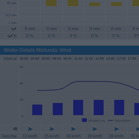
30 min
0.5 mm
1 mm
0 mm
0 mm
0 mm
0 mm
0 mm
0 
%
0 %
0 %
0 %
0 %
0 %
0
Wetter-Details Mörlunda: Wind
Interval
02:00 -
05:00
05:00 -
08:00
08:00 -
11:00
11:00 -
14:00
14:00 -
17:00
17:00 -
60
40
20
0
Windgeschw.
Spitzenböen
Geschw.
13 km/h
15 km/h
19 km/h
19 km/h
19 km/h
15 k