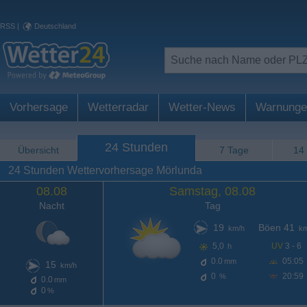
RSS
|
Deutschland
Vorhersage
Wetterradar
Wetter-News
Warnunge
24 Stunden
Übersicht
7 Tage
14
24 Stunden Wettervorhersage Mörlunda
08.08
Samstag, 08.08
Nacht
Tag
19
Böen 41
km/h
km
5,0
UV
3 - 6
h
0.0
05:05
mm
15
km/h
0
20:59
%
0.0
mm
0
%