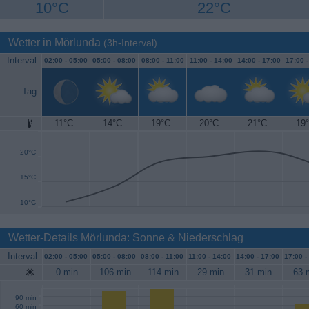
10°C
22°C
Wetter in Mörlunda
(3h-Interval)
Interval
02:00 -
05:00
05:00 -
08:00
08:00 -
11:00
11:00 -
14:00
14:00 -
17:00
17:00 
Tag
11°C
14°C
19°C
20°C
21°C
19
25°C
20°C
15°C
10°C
Wetter-Details Mörlunda: Sonne & Niederschlag
Interval
02:00 -
05:00
05:00 -
08:00
08:00 -
11:00
11:00 -
14:00
14:00 -
17:00
17:00 -
0 min
106 min
114 min
29 min
31 min
63 
90 min
60 min