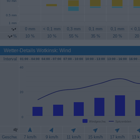
60 min
0.5 mm
1 mm
0 mm
< 0,1 mm
0,3 mm
0,1 mm
0,1 mm
< 0,
%
10 %
10 %
55 %
35 %
20 %
20
Wetter-Details Wotkinsk: Wind
Interval
01:00 -
04:00
04:00 -
07:00
07:00 -
10:00
10:00 -
13:00
13:00 -
16:00
16:00 -
40
20
0
Windgeschw.
Spitzenböen
Geschw.
7 km/h
9 km/h
11 km/h
15 km/h
17 km/h
13 