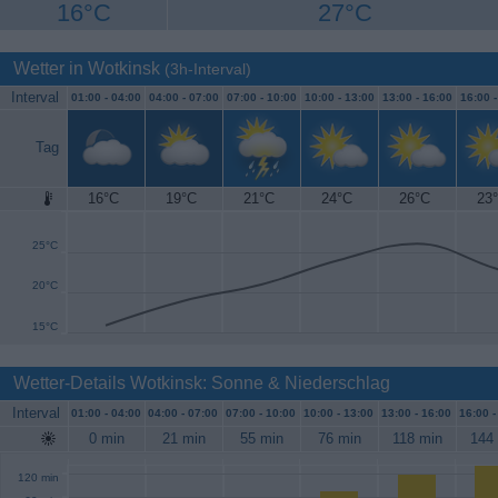
16°C
27°C
Wetter in Wotkinsk
(3h-Interval)
Interval
01:00 -
04:00
04:00 -
07:00
07:00 -
10:00
10:00 -
13:00
13:00 -
16:00
16:00 
Tag
16°C
19°C
21°C
24°C
26°C
23
30°C
25°C
20°C
15°C
Wetter-Details Wotkinsk: Sonne & Niederschlag
Interval
01:00 -
04:00
04:00 -
07:00
07:00 -
10:00
10:00 -
13:00
13:00 -
16:00
16:00 
0 min
21 min
55 min
76 min
118 min
144
120 min