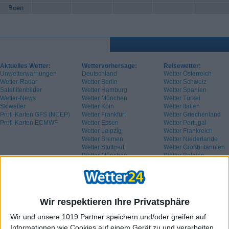
Böen
Aktuelles Wetter:
Wettervorhersage:
Reisewetter:
Unwetterwarnungen
Deutschland
Wetter Österreich
Wetter-Radar
Wetter Berlin
Wetter Schweiz
Satellitenbilder
Wetter Hamburg
Wetter Spanien
Wetter-News
Wetter München
Wetter Türkei
Skiwetter
Wetter Köln
Wetter Italien
Profi-Karten GFS (NCEP)
Wetter Frankfurt
Wetter Griechenland
Profi-Karten ECMWF
Wetter Essen
Wetter Portugal
Wetter Leipzig
Wetter Frankreich
Wetter Bremen
Wetter Niederlande
Wetter Stuttgart
Wetter Großbritannien
Wetter München
Wetter Belgien
Wetter Schweden
Wir respektieren Ihre Privatsphäre
Wir und unsere 1019 Partner speichern und/oder greifen auf
Informationen wie Cookies auf einem Gerät zu und verarbeiten