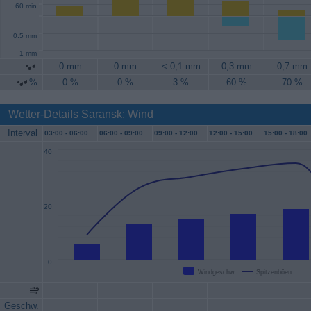
60 min
0.5 mm
1 mm
0 mm
0 mm
< 0,1 mm
0,3 mm
0,7 mm
%
0 %
0 %
3 %
60 %
70 %
Wetter-Details Saransk: Wind
Interval
03:00 -
06:00
06:00 -
09:00
09:00 -
12:00
12:00 -
15:00
15:00 -
18:00
40
20
0
Windgeschw.
Spitzenböen
Geschw.