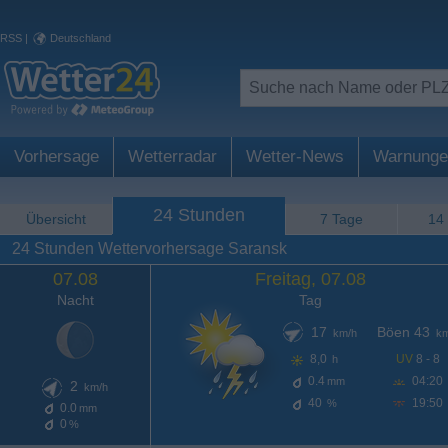
RSS
|
Deutschland
Vorhersage
Wetterradar
Wetter-News
Warnunge
24 Stunden
Übersicht
7 Tage
14
24 Stunden Wettervorhersage Saransk
07.08
Freitag, 07.08
Nacht
Tag
17
Böen 43
km/h
km
8,0
UV
8 - 8
h
0.4
04:20
mm
2
km/h
40
19:50
%
0.0
mm
0
%