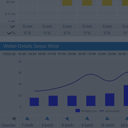
60 min
0.5 mm
1 mm
0 mm
0 mm
0 mm
0 mm
0 mm
0 
%
0 %
0 %
0 %
0 %
0 %
0
Wetter-Details Serpa: Wind
Interval
01:00 -
04:00
04:00 -
07:00
07:00 -
10:00
10:00 -
13:00
13:00 -
16:00
16:00 -
40
30
20
10
0
Windgeschw.
Spitzenböen
Geschw.
7 km/h
9 km/h
9 km/h
9 km/h
11 km/h
19 