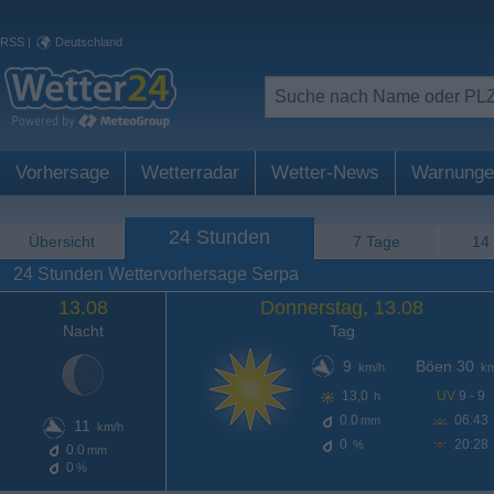
RSS
|
Deutschland
Vorhersage
Wetterradar
Wetter-News
Warnunge
24 Stunden
Übersicht
7 Tage
14
24 Stunden Wettervorhersage Serpa
13.08
Donnerstag, 13.08
Nacht
Tag
9
Böen 30
km/h
km
13,0
UV
9 - 9
h
0.0
06:43
mm
11
km/h
0
20:28
%
0.0
mm
0
%