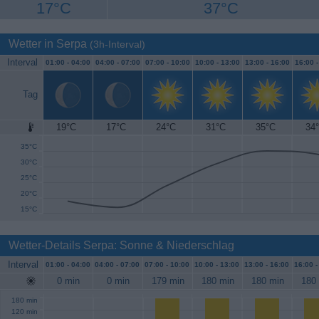
17°C
37°C
Wetter in Serpa
(3h-Interval)
Interval
01:00 -
04:00
04:00 -
07:00
07:00 -
10:00
10:00 -
13:00
13:00 -
16:00
16:00 
Tag
19°C
17°C
24°C
31°C
35°C
34
40°C
35°C
30°C
25°C
20°C
15°C
Wetter-Details Serpa: Sonne & Niederschlag
Interval
01:00 -
04:00
04:00 -
07:00
07:00 -
10:00
10:00 -
13:00
13:00 -
16:00
16:00 
0 min
0 min
179 min
180 min
180 min
180
180 min
120 min