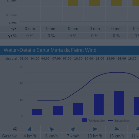
60 min
0.5 mm
1 mm
0 mm
0 mm
0 mm
0 mm
0 mm
0 
%
0 %
0 %
0 %
0 %
0 %
0
Wetter-Details Santa Maria da Feira: Wind
Interval
01:00 -
04:00
04:00 -
07:00
07:00 -
10:00
10:00 -
13:00
13:00 -
16:00
16:00 -
30
20
10
0
Windgeschw.
Spitzenböen
Geschw.
4 km/h
6 km/h
7 km/h
13 km/h
15 km/h
11 