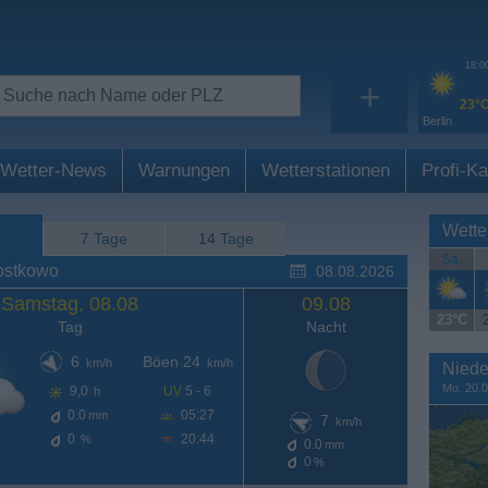
18:0
+
23°
Berlin
Wetter-News
Warnungen
Wetterstationen
Profi-Ka
Wette
7 Tage
14 Tage
Sa.
ostkowo
08.08.2026
Samstag, 08.08
09.08
23°C
Tag
Nacht
6
Böen 24
km/h
km/h
Niede
Mo. 20.0
9,0
UV
5 - 6
h
0.0
05:27
mm
7
km/h
0
20:44
%
0.0
mm
0
%