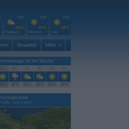
0
18:00
18:00
18:00
C
23°C
29°C
28°C
Hamburg
München
Köln
rten
Skiwetter
Mehr
rvorhersage für die Woche
So.
Mo.
Di.
Mi.
Do.
Fr.
29°C
30°C
21°C
23°C
26°C
29°C
rschlagsradar
7.2026 - 23:00 (CEST)