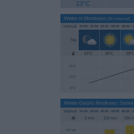
13°C
Wetter in Mostkowo
(3h-Interval)
Interval
02:00 -
05:00
05:00 -
08:00
08:00 -
1
Tag
13°C
16°C
19°
25°C
20°C
15°C
10°C
Wetter-Details Mostkowo: Sonne
Interval
02:00 -
05:00
05:00 -
08:00
08:00 -
1
0 min
116 min
164 m
120 min