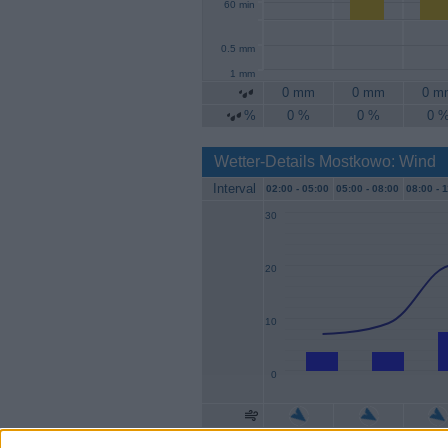
60 min
0.5 mm
1 mm
0 mm
0 mm
0 m
%
0 %
0 %
0 
Wetter-Details Mostkowo: Wind
Interval
02:00 -
05:00
05:00 -
08:00
08:00 -
1
30
20
10
0
Geschw.
4 km/h
4 km/h
7 km