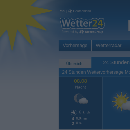
RSS
|
Deutschland
Vorhersage
Wetterradar
24 Stunden
Übersicht
24 Stunden Wettervorhersage M
08.08
Nacht
6
km/h
0.0
mm
0
%