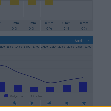
m
0 mm
0 mm
0 mm
0 mm
0 mm
%
0 %
0 %
0 %
0 %
0 %
1:00
11:00 -
14:00
14:00 -
17:00
17:00 -
20:00
20:00 -
23:00
23:00 -
02:00
Windgeschw.
Spitzenböen
/h
6 km/h
4 km/h
4 km/h
6 km/h
7 km/h