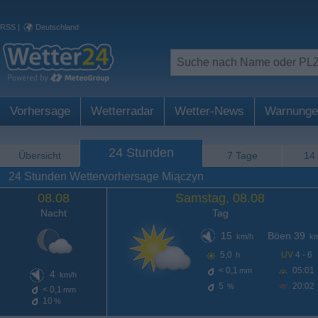
RSS
|
Deutschland
Vorhersage
Wetterradar
Wetter-News
Warnunge
24 Stunden
Übersicht
7 Tage
14
24 Stunden Wettervorhersage Miączyn
08.08
Samstag, 08.08
Nacht
Tag
15
Böen 39
km/h
km
5,0
UV
4 - 6
h
< 0,1
05:01
mm
4
km/h
5
20:02
%
< 0,1
mm
10
%