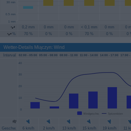
30 min
0.5 mm
1 mm
0,2 mm
0 mm
0 mm
< 0,1 mm
0 mm
0 
%
70 %
0 %
0 %
70 %
0 %
0
Wetter-Details Miączyn: Wind
Interval
02:00 -
05:00
05:00 -
08:00
08:00 -
11:00
11:00 -
14:00
14:00 -
17:00
17:00 -
40
30
20
10
0
Windgeschw.
Spitzenböen
Geschw.
6 km/h
2 km/h
13 km/h
15 km/h
19 km/h
11 k