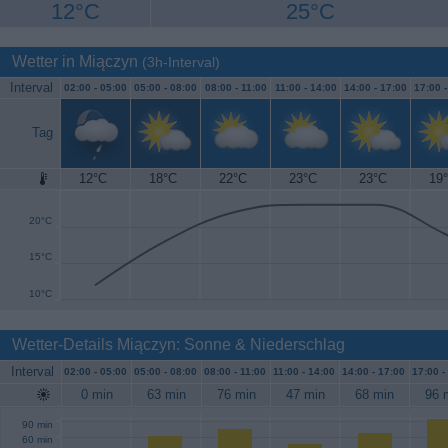
12°C
25°C
Wetter in Miączyn
(3h-Interval)
Interval
02:00 -
05:00
05:00 -
08:00
08:00 -
11:00
11:00 -
14:00
14:00 -
17:00
17:00 
Tag
12°C
18°C
22°C
23°C
23°C
19
25°C
20°C
15°C
10°C
Wetter-Details Miączyn: Sonne & Niederschlag
Interval
02:00 -
05:00
05:00 -
08:00
08:00 -
11:00
11:00 -
14:00
14:00 -
17:00
17:00 -
0 min
63 min
76 min
47 min
68 min
96 
90 min
60 min